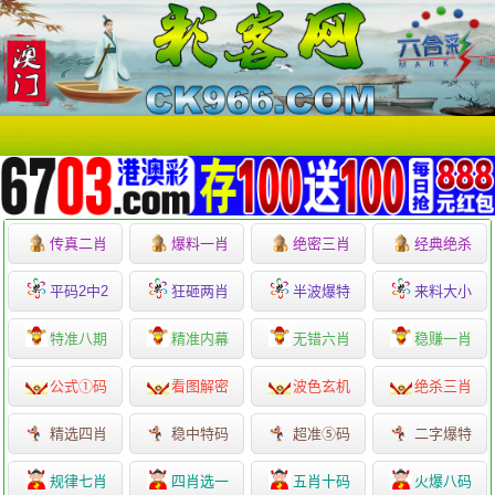
传真二肖
爆料一肖
绝密三肖
经典绝杀
平码2中2
狂砸两肖
半波爆特
来料大小
特准八期
精准内幕
无错六肖
稳赚一肖
公式①码
看图解密
波色玄机
绝杀三肖
精选四肖
稳中特码
超准⑤码
二字爆特
规律七肖
四肖选一
五肖十码
火爆八码