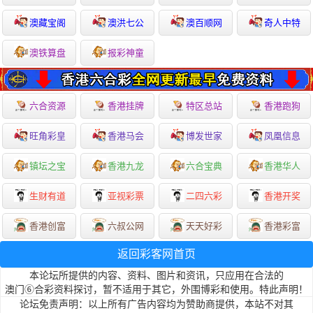
澳藏宝阁
澳洪七公
澳百顺网
奇人中特
澳铁算盘
报彩神童
六合资源
香港挂牌
特区总站
香港跑狗
旺角彩皇
香港马会
博发世家
凤凰信息
镇坛之宝
香港九龙
六合宝典
香港华人
生财有道
亚视彩票
二四六彩
香港开奖
香港创富
六叔公网
天天好彩
香港彩富
返回彩客网首页
本论坛所提供的内容、资料、图片和资讯，只应用在合法的
澳门⑥合彩资料探讨，暂不适用于其它，外围博彩和使用。特此声明！
论坛免责声明：以上所有广告内容均为赞助商提供，本站不对其