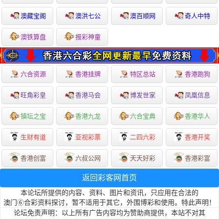
澳藏宝阁
澳洪七公
澳百顺网
奇人中特
澳铁算盘
报彩神童
六合资源
香港挂牌
特区总站
香港跑狗
旺角彩皇
香港马会
博发世家
凤凰信息
镇坛之宝
香港九龙
六合宝典
香港华人
生财有道
亚视彩票
二四六彩
香港开奖
香港创富
六叔公网
天天好彩
香港彩富
返回彩客网首页
本论坛所提供的内容、资料、图片和资讯，只应用在合法的
澳门⑥合彩资料探讨，暂不适用于其它，外围博彩和使用。特此声明！
论坛免责声明：以上所有广告内容均为赞助商提供，本站不对其