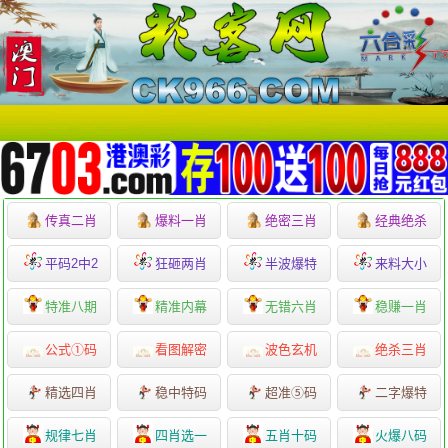
传真二肖
爆料一肖
绝密三肖
经典绝杀
平码2中2
狂砸两肖
半波爆特
来料大小
特准八期
精准内幕
无错六肖
稳赚一肖
公式①码
看图解密
波色玄机
绝杀三肖
精选四肖
稳中特码
超准⑤码
二字爆特
规律七肖
四肖选一
五肖十码
火爆八码