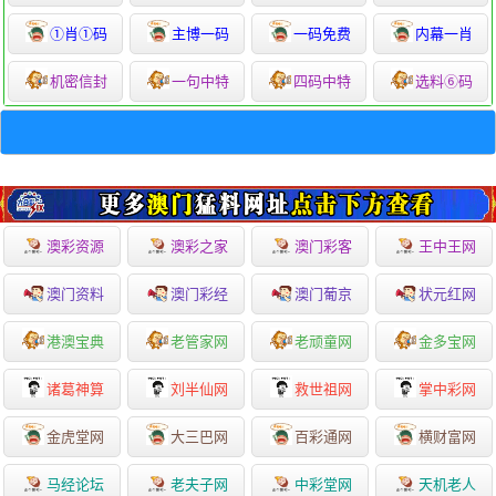
①肖①码
主博一码
一码免费
内幕一肖
机密信封
一句中特
四码中特
选料⑥码
澳彩资源
澳彩之家
澳门彩客
王中王网
澳门资料
澳门彩经
澳门葡京
状元红网
港澳宝典
老管家网
老顽童网
金多宝网
诸葛神算
刘半仙网
救世祖网
掌中彩网
金虎堂网
大三巴网
百彩通网
横财富网
马经论坛
老夫子网
中彩堂网
天机老人