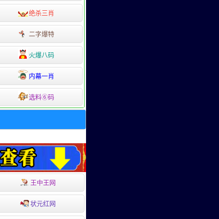
绝杀三肖
二字爆特
火爆八码
内幕一肖
选料⑥码
王中王网
状元红网