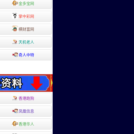
金多宝网
掌中彩网
横财富网
天机老人
奇人中特
香港跑狗
凤凰信息
香港华人