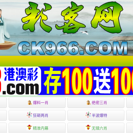
爆料一肖
绝密三肖
狂砸两肖
半波爆特
精准内幕
无错六肖