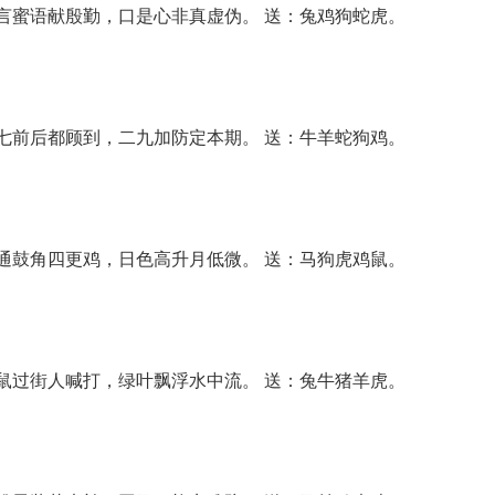
甜言蜜语献殷勤，口是心非真虚伪。 送：兔鸡狗蛇虎。
五七前后都顾到，二九加防定本期。 送：牛羊蛇狗鸡。
三通鼓角四更鸡，日色高升月低微。 送：马狗虎鸡鼠。
老鼠过街人喊打，绿叶飘浮水中流。 送：兔牛猪羊虎。