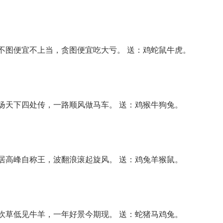
名不图便宜不上当，贪图便宜吃大亏。 送：鸡蛇鼠牛虎。
名扬天下四处传，一路顺风做马车。 送：鸡猴牛狗兔。
索居高峰自称王，波翻浪滚起旋风。 送：鸡兔羊猴鼠。
风吹草低见牛羊，一年好景今期现。 送：蛇猪马鸡兔。