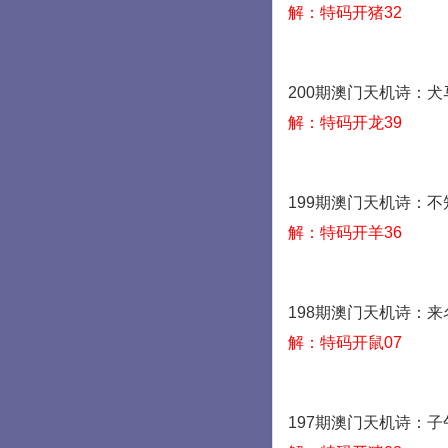
解：特码开猪32
200期澳门天机诗：
解：特码开龙39
199期澳门天机诗：
解：特码开羊36
198期澳门天机诗：
解：特码开鼠07
197期澳门天机诗：