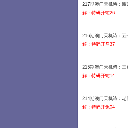
217期澳门天机诗：
解：特码开蛇26
216期澳门天机诗：
解：特码开马37
215期澳门天机诗：
解：特码开蛇14
214期澳门天机诗：
解：特码开兔04