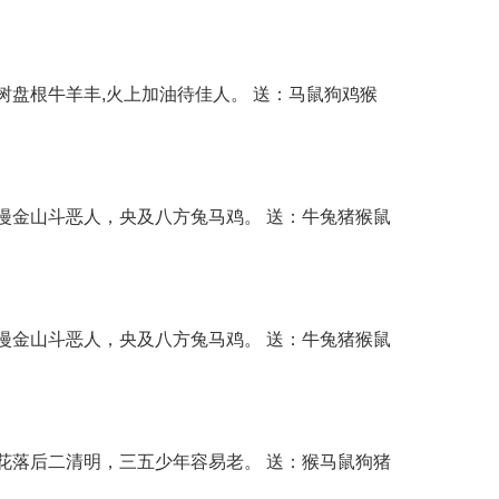
老树盘根牛羊丰,火上加油待佳人。 送：马鼠狗鸡猴
水漫金山斗恶人，央及八方兔马鸡。 送：牛兔猪猴鼠
水漫金山斗恶人，央及八方兔马鸡。 送：牛兔猪猴鼠
梨花落后二清明，三五少年容易老。 送：猴马鼠狗猪