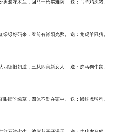
女扮男装花木兰，回马一枪实难防。 送：马羊鸡虎猪。
红红绿绿好码来，看前有肖阳光照。 送：龙虎羊鼠猪。
三从四德旧妇道，三从四美新女人。 送：虎马狗牛鼠。
红红眼睛吃绿草，四体不勤在家中。 送：鼠蛇虎猴狗。
三生红石许七生，彼岸花开开漫天。 送：牛猪虎马猴。