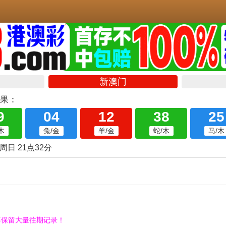
不保留大量往期记录！