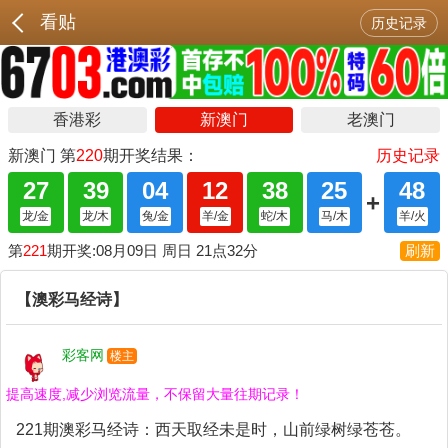
看贴
历史记录
【澳彩马经诗】
彩客网
楼主
提高速度,减少浏览流量，不保留大量往期记录！
221期澳彩马经诗：西天取经未是时，山前绿树绿苍苍。