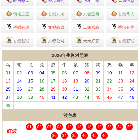
旺角彩皇
香港马会
博发世家
凤凰信息
镇坛之宝
香港九龙
六合宝典
香港华人
生财有道
亚视彩票
二四六彩
香港开奖
香港创富
六叔公网
天天好彩
香港彩富
2026年生肖对照表
马
蛇
龙
兔
虎
牛
鼠
猪
狗
鸡
猴
羊
01
02
03
04
05
06
07
08
09
10
11
12
13
14
15
16
17
18
19
20
21
22
23
24
25
26
27
28
29
30
31
32
33
34
35
36
37
38
39
40
41
42
43
44
45
46
47
48
49
波色表
01
02
07
08
12
13
18
19
23
24
29
红波
30
34
35
40
45
46