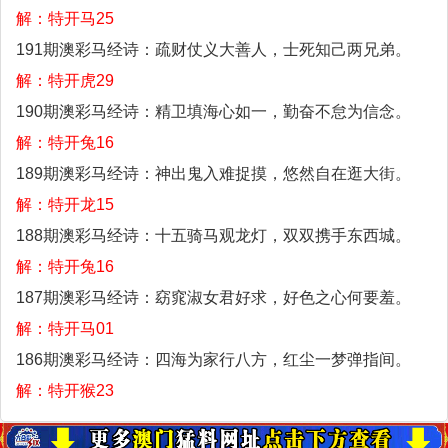
解：特开马25
191期澳彩马经诗：疏财仗义大善人，士死知己两兄弟。
解：特开虎29
190期澳彩马经诗：精卫填海心如一，勤奋不怠为信念。
解：特开兔16
189期澳彩马经诗：神出鬼入难捉摸，悠然自在逛大街。
解：特开龙15
188期澳彩马经诗：十五骑马观龙灯，双双携手东西城。
解：特开兔16
187期澳彩马经诗：窈窕淑女君好求，好色之心何要羞。
解：特开马01
186期澳彩马经诗：四海为家行八方，红尘一梦弹指间。
解：特开猴23