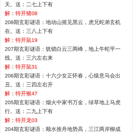
天。送：二七上下有
解：特开猪08
208期玄彩谜语：地动山摇见黑云，虎兄蛇弟玄机
在。送：三八上下有
解：特开鼠19
207期玄彩谜语：犹锁白云三两峰，地上牛蛇平一
线。送：三六左右来
解：特开鼠31
206期玄彩谜语：十六少女正怀春，心猿意马会出
丑。送：三四左右开
解：特开猴47
205期玄彩谜语：烟火中家书万金，绿草地上马虎
行。送：二九上下有
解：特开龙03
204期玄彩谜语：顺水推舟地势高，三江两岸柳成