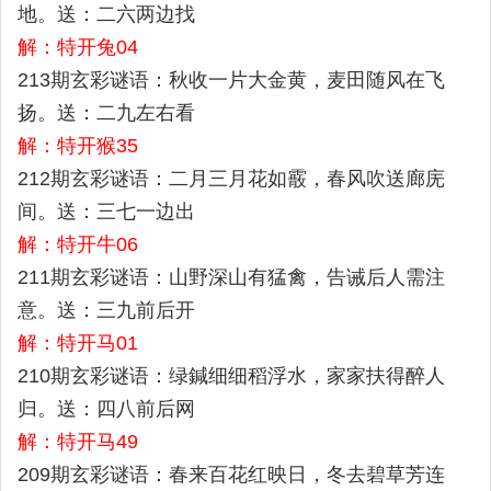
地。送：二六两边找
解：特开兔04
213期玄彩谜语：秋收一片大金黄，麦田随风在飞
扬。送：二九左右看
解：特开猴35
212期玄彩谜语：二月三月花如霰，春风吹送廊庑
间。送：三七一边出
解：特开牛06
211期玄彩谜语：山野深山有猛禽，告诫后人需注
意。送：三九前后开
解：特开马01
210期玄彩谜语：绿鍼细细稻浮水，家家扶得醉人
归。送：四八前后网
解：特开马49
209期玄彩谜语：春来百花红映日，冬去碧草芳连