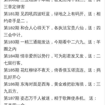
三章定律害
第181期 见四吼四波旺蓝，绿地之上有码开。送：相
约牵手是二，
第182期 和合人心得天下，各执法宝贵八仙，送：四
三会中计。
第183期 一精三通能发达，今期看中二六九。送：羊
圈之内
第184期 情非爱所以势行，可为彩君发又发，送：二
七留行客。
第185期 花红柳绿不夜天，倚香偎玉堪流连。送：捣
乱好开心
第186期 东海对面是西海，黄金难把欲海填，送：三
九后方。
第187期 姿态万千人被迷，精于歌舞使杀机。 送：