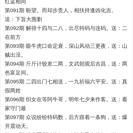
红蓝相间
第091期 盼望。而却步贵人，相扶持逢凶化吉。
送：下旨大围剿
第092期 解得十四与二八，出尽特码与连码。送：二
在前方
第093期 眼牛虎口命定衰，深山风动三更夜，送：山
贼出没。
第094期 斤斤计较差二两，文武朝观后吉昌，送：两
色富足间。
第095期 二四出门七相送，一九祈福六平安。送：真
假两姓
第096期 织女在等阿牛哥，明年七夕来作客。送：看
家守门最
第097期 众说纷纷特码数，后方跟着一条狗，送：爆
开震动天。