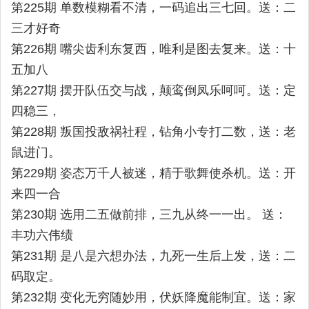
第225期 单数模糊看不清，一码追出三七回。送：二
三才好奇
第226期 嘴尖齿利东复西，唯利是图去复来。送：十
五加八
第227期 摆开队伍交与战，颠鸾倒凤乐呵呵。送：定
四稳三，
第228期 叛国投敌祸社程，钻角小专打二数，送：老
鼠进门。
第229期 姿态万千人被迷，精于歌舞使杀机。送：开
来四一合
第230期 选用二五做前排，三九从终一一出。 送：
丰功六伟绩
第231期 是八是六想办法，九死一生后上发，送：二
码取定。
第232期 变化无穷随妙用，伏妖降魔能制宜。送：家