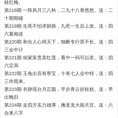
枝红梅。
第218期 一阵风月三八秋，二九十八香悠悠。送：二
十期期碰
第219期 生死不怕求财路，九死一生后上发。送：四
六紧相连
第220期 和合人心得天下，独断专行景不长。送：四
三会中计
第221期 候家富贵卖红莲，看中一码可以牵。送：四
六定局
第222期 玉兔出宫有带宝，十有七人会中特，送：四
三作雨来。
第223期 衣静瑶台月正圆，平步青云折桂枝。送：早
出晚归
第224期 走四方实力雄厚，擒老龙大闹天宫。送：六
合来八字