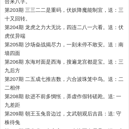
合来八字。
第203期 三三二二是重码，伏妖降魔能制宜，送：三
十又回转。
第204期 龙虎之力大无比，四连二八一六看。送：伏
虎仗异端
第205期 沙场奋战揭尽力，一刻未停不敢安。送：南
墙四面
第206期 东海对面是西海，搜遍龙宫都是宝。送：三
九后方
第207期 二五成七推吉数，六合波珠笼中鸟。送：二
二相伴
第208期 欲进不前多惆怅，弄虚作假转磋跄。送: 一
九差距
第209期 朝王玉兔音边过，文武朝观后吉昌：送: 守
株待兔