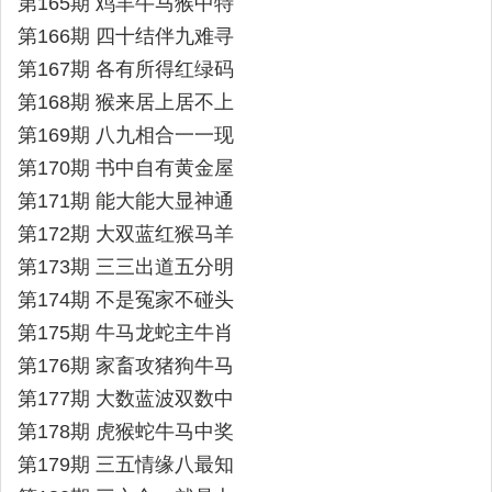
第165期 鸡羊牛马猴中特
第166期 四十结伴九难寻
第167期 各有所得红绿码
第168期 猴来居上居不上
第169期 八九相合一一现
第170期 书中自有黄金屋
第171期 能大能大显神通
第172期 大双蓝红猴马羊
第173期 三三出道五分明
第174期 不是冤家不碰头
第175期 牛马龙蛇主牛肖
第176期 家畜攻猪狗牛马
第177期 大数蓝波双数中
第178期 虎猴蛇牛马中奖
第179期 三五情缘八最知