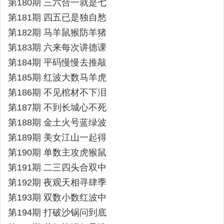
第180期 三六合一就是七
第181期 四五已是独自愁
第182期 马羊鼠猴防羊猪
第183期 六来每次讲德课
第184期 平码慢慢去推敲
第185期 红波大数马羊虎
第186期 不见棺材不下泪
第187期 不到长城心不死
第188期 金土火号蓝绿波
第189期 美女江山一起得
第190期 单数主攻虎猴鼠
第191期 二三四头合双中
第192期 夜观天相寻肆季
第193期 双数小数红波中
第194期 打破沙锅问到底