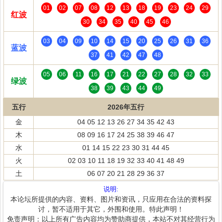
01
02
07
08
12
13
18
19
23
24
29
红波
30
34
35
40
45
46
03
04
09
10
14
15
20
25
26
31
36
蓝波
37
41
42
47
48
05
06
11
16
17
21
22
27
28
32
33
绿波
38
39
43
44
49
五行
2026年五行
金
04 05 12 13 26 27 34 35 42 43
木
08 09 16 17 24 25 38 39 46 47
水
01 14 15 22 23 30 31 44 45
火
02 03 10 11 18 19 32 33 40 41 48 49
土
06 07 20 21 28 29 36 37
说明:
本论坛所提供的内容、资料、图片和资讯，只应用在合法的资料探
讨，暂不适用于其它，外围和使用。特此声明！
免责声明：以上所有广告内容均为赞助商提供，本站不对其经营行为