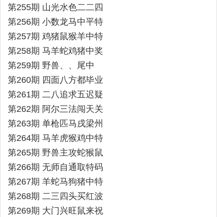
第255期 山光水色二二四
第256期 小数龙马中平特
第257期 鸡猪鼠猴羊中特
第258期 马羊蛇鸡猪中奖
第259期 野兽、、尾中
第260期 四面八方都毕业
第261期 二八追求五迟疑
第262期 阿尔三法闯天关
第263期 单枪匹马戌梁州
第264期 马羊虎猴鸡中特
第265期 野兽主攻蛇猴鼠
第266期 无师自通取特码
第267期 羊蛇马狗猪中特
第268期 二三四头买红波
第269期 大门兴旺鼠来祝