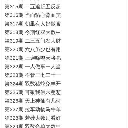
第315期 二五追赶五反超
第316期 当面输心背面笑
第317期 朝里有人好做官
第318期 今期红双大数中
第319期 二三五门发大财
第320期 六八虽少也有用
第321期 三遍啼鸣天将亮
第322期 一人做事一人当
第323期 不管三七二十一
第324期 双数猪蛇兔羊开
第325期 可敬我佛六慈悲
第326期 天上神仙有几何
第327期 拉车动物马牛羊
第328期 若砖大数则看好
第329期 双数合单大数中