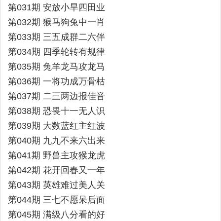
第031期 安放小旱四田业
第032期 猴马狗兔中一肖
第033期 三五成群二六伴
第034期 四季轮转有规律
第035期 兔羊龙马攻龙马
第036期 一将功成万骨枯
第037期 二三两边报佳音
第038期 恐畏十一无人识
第039期 大数蓝红主红波
第040期 九九不来六出来
第041期 野兽主攻猴龙虎
第042期 花开回春又一年
第043期 英雄难过美人关
第044期 三七不愿呆后面
第045期 满级八分看的好