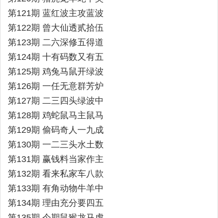
第121期 蓝红波主攻蓝波
第122期 曾大仙透贰拾伍
第123期 二六深修五得道
第124期 十有码数又有五
第125期 鸡兔马鼠开绿波
第126期 一任无意群芳炉
第127期 二三四头绿波中
第128期 鸡蛇鼠马主鼠马
第129期 偷码奇人一九成
第130期 一二三头水土数
第131期 赢钱料当家作主
第132期 看来私家车八款
第133期 有角动物牛羊中
第134期 理由充分要四五
第135期 今期鼠猴龙马虎