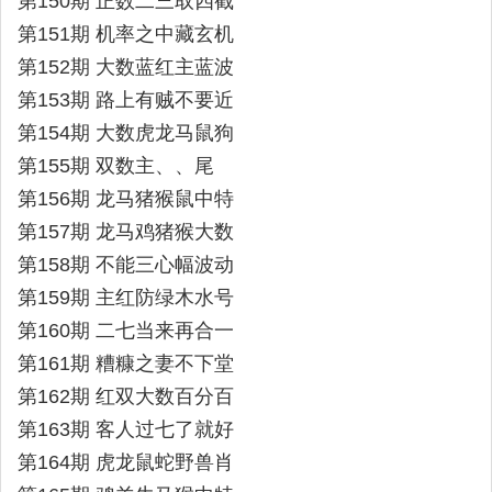
第150期 正数二三取四截
第151期 机率之中藏玄机
第152期 大数蓝红主蓝波
第153期 路上有贼不要近
第154期 大数虎龙马鼠狗
第155期 双数主、、尾
第156期 龙马猪猴鼠中特
第157期 龙马鸡猪猴大数
第158期 不能三心幅波动
第159期 主红防绿木水号
第160期 二七当来再合一
第161期 糟糠之妻不下堂
第162期 红双大数百分百
第163期 客人过七了就好
第164期 虎龙鼠蛇野兽肖