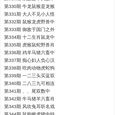
第330期 牛龙鼠猴是龙猴
第331期 大人不见小人怪
第332期 鼠猴龙虎野兽中
第333期 御敌于国门之外
第334期 十二生肖鼠龙中
第335期 虎猴鼠蛇野兽肖
第336期 鸡羊马猪六畜中
第337期 痴心妇人负心汉
第338期 吃肉动物虎蛇狗
第339期 一二三头买蓝双
第340期 二八三九可相连
第341期 、、尾双数中
第342期 牛马猪羊六畜肖
第343期 风吹兔耳听名戏
第344期 鼠狗猴虎猪中特