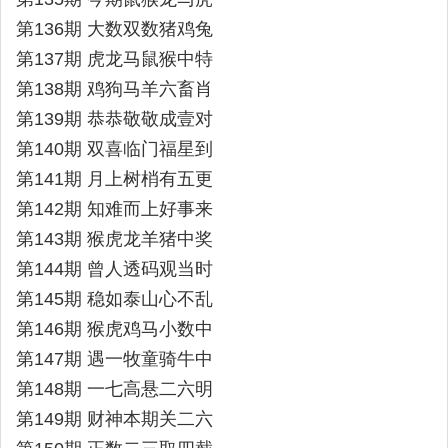
第136期 大数双数猪鸡兔
第137期 虎龙马鼠猴中特
第138期 鸡狗马羊六畜肖
第139期 恭恭敬敬成壹对
第140期 双喜临门福星到
第141期 月上树梢有五更
第142期 知难而上好事来
第143期 猴虎龙羊猪中奖
第144期 曾人透码观当时
第145期 稳如泰山心不乱
第146期 猴虎鸡马小数中
第147期 遇一牧童骑牛中
第148期 一七高悬二六明
第149期 财神本期关二六