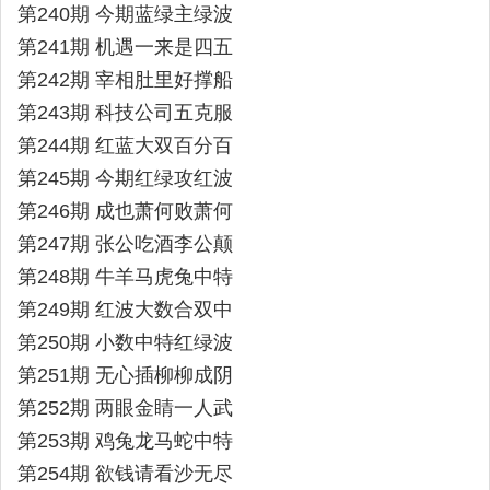
第240期 今期蓝绿主绿波
第241期 机遇一来是四五
第242期 宰相肚里好撑船
第243期 科技公司五克服
第244期 红蓝大双百分百
第245期 今期红绿攻红波
第246期 成也萧何败萧何
第247期 张公吃酒李公颠
第248期 牛羊马虎兔中特
第249期 红波大数合双中
第250期 小数中特红绿波
第251期 无心插柳柳成阴
第252期 两眼金睛一人武
第253期 鸡兔龙马蛇中特
第254期 欲钱请看沙无尽