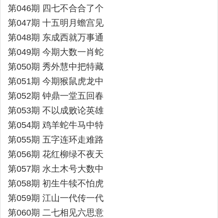
第046期 四七不合合了个
第047期 十五明月蟾宫见
第048期 东成西就万事通
第049期 今期大数一肖蛇
第050期 秀外慧中把特藏
第051期 今期猴鼠虎龙中
第052期 钟鼎一堂五回春
第053期 不以成败论英雄
第054期 鸡羊蛇牛马中特
第055期 五字连环走难路
第056期 花红柳绿不夜天
第057期 水土木号大数中
第058期 初生牛犊不怕虎
第059期 江山一代传一代
第060期 二七相见六思意