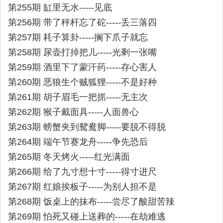
第255期 缸里无水-----见底
第256期 带了秤杆忘了砣-----丢三落四
第257期 耗子算卦-----搁下爪子就忘
第258期 尿壶打掉把儿-----光剩一张嘴
第259期 酒里下了蒙汗药-----存心害人
第260期 恶狼生个贼狐狸-----不是好种
第261期 胡子眉毛一把抓-----无主次
第262期 猴子戴面具-----人面兽心
第263期 螃蟹夹到鸳鸯脚-----要脱不得脱
第264期 端午节赛龙舟-----争先恐后
第265期 冬天烤火-----红光满面
第266期 给了九寸想十寸-----得寸进尺
第267期 红娘挨板子-----为别人担不是
第268期 饭桌上的抹布-----尝尽了酸甜苦辣
第269期 怕死又碰上送葬的-----在劫难逃