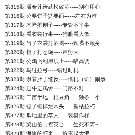
第315期 潘金莲给武松敬酒-----别有用心
第316期 公要饼子婆要面------左右为难
第317期 木匠推刨子-----专管不平事
第318期 看衣裳行事-----狗眼看人低
第319期 当了衣裳打酒喝-----顾嘴不顾身
第320期 棍子打苍蝇-----声势大
第321期 公鸡飞到屋顶上-----唱高调
第322期 鸟过拉弓-----错过时机
第323期 饿着肚子造反-----借机（饥）闹事
第324期 赶牛进鸡舍-----门路不对
第325期 二亩半地一根豆角-----独条一个
第326期 锯子锯掉烂木头-----摧枯拉朽
第327期 瓜地里的草人-----装模作样
第328期 梁山伯与祝英台-----生死不离~
第329期 海里的虾米-----掀不起大浪