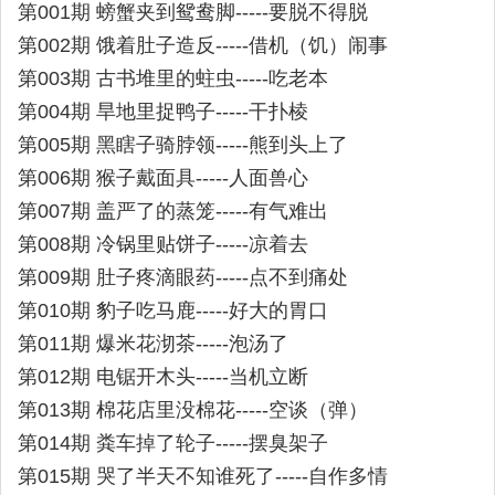
第001期 螃蟹夹到鸳鸯脚-----要脱不得脱
第002期 饿着肚子造反-----借机（饥）闹事
第003期 古书堆里的蛀虫-----吃老本
第004期 旱地里捉鸭子-----干扑棱
第005期 黑瞎子骑脖领-----熊到头上了
第006期 猴子戴面具-----人面兽心
第007期 盖严了的蒸笼-----有气难出
第008期 冷锅里贴饼子-----凉着去
第009期 肚子疼滴眼药-----点不到痛处
第010期 豹子吃马鹿-----好大的胃口
第011期 爆米花沏茶-----泡汤了
第012期 电锯开木头-----当机立断
第013期 棉花店里没棉花-----空谈（弹）
第014期 粪车掉了轮子-----摆臭架子
第015期 哭了半天不知谁死了-----自作多情