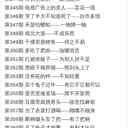
第345期 电视广告上的美人-----昙花一现
第346期 哭了半天不知谁死了-----自作多情
第347期 禾苗怕蝼蛄----- 一物降一物
第348期 南北大道-----不成东西
第349期 干塘里摸鲤鱼-----得之不易
第350期 多吃了肥肉-----油嘴滑舌
第351期 红娘挨板子-----为别人担不是
第352期 黑瞎子骑脖领-----熊到头上了
第353期 没有砣的秤-----不知轻重
第354期 买个兔子过年-----有它不它都可以
第355期 蛋壳里做道场-----摆不开架势
第356期 豆腐里面挑骨头-----故意找麻烦
第357期 当了衣裳打酒喝-----顾嘴不顾身
第358期 断柄锄头安了把-----有了把柄
第359期 见了兔子才放鹰-----有利才出征