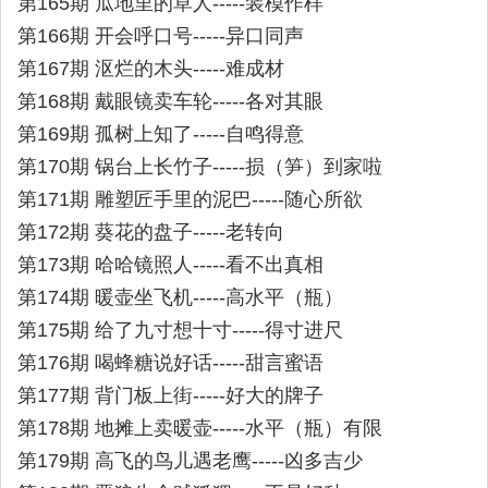
第165期 瓜地里的草人-----装模作样
第166期 开会呼口号-----异口同声
第167期 沤烂的木头-----难成材
第168期 戴眼镜卖车轮-----各对其眼
第169期 孤树上知了-----自鸣得意
第170期 锅台上长竹子-----损（笋）到家啦
第171期 雕塑匠手里的泥巴-----随心所欲
第172期 葵花的盘子-----老转向
第173期 哈哈镜照人-----看不出真相
第174期 暖壶坐飞机-----高水平（瓶）
第175期 给了九寸想十寸-----得寸进尺
第176期 喝蜂糖说好话-----甜言蜜语
第177期 背门板上街-----好大的牌子
第178期 地摊上卖暖壶-----水平（瓶）有限
第179期 高飞的鸟儿遇老鹰-----凶多吉少