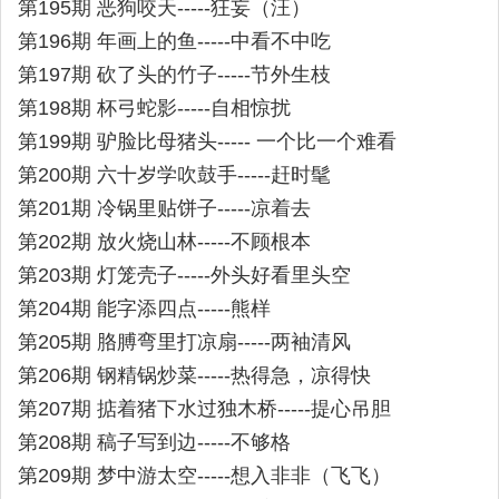
第195期 恶狗咬天-----狂妄（汪）
第196期 年画上的鱼-----中看不中吃
第197期 砍了头的竹子-----节外生枝
第198期 杯弓蛇影-----自相惊扰
第199期 驴脸比母猪头----- 一个比一个难看
第200期 六十岁学吹鼓手-----赶时髦
第201期 冷锅里贴饼子-----凉着去
第202期 放火烧山林-----不顾根本
第203期 灯笼壳子-----外头好看里头空
第204期 能字添四点-----熊样
第205期 胳膊弯里打凉扇-----两袖清风
第206期 钢精锅炒菜-----热得急，凉得快
第207期 掂着猪下水过独木桥-----提心吊胆
第208期 稿子写到边-----不够格
第209期 梦中游太空-----想入非非（飞飞）