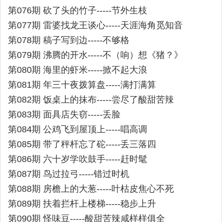
第076期 砍了头的竹子-----节外生枝
第077期 雷婆找龙王谈心-----天涯海角觅知音
第078期 稿子写到边-----不够格
第079期 沸腾的开水-----不（响）想《猪？》
第080期 海里的虾米-----掀不起大浪
第081期 年三十夜拨算盘-----满打满算
第082期 饭桌上的抹布-----尝尽了酸甜苦辣
第083期 面具店失窃-----丢脸
第084期 公鸡飞到屋顶上-----唱高调
第085期 带了秤杆忘了砣-----丢三落四
第086期 六十岁学吹鼓手-----赶时髦
第087期 鸟过拉弓-----错过时机
第088期 房檐上的大葱-----叶枯皮焦心不死
第089期 扶着拦杆上楼梯-----稳步上升
第090期 怪味豆-----酸甜苦辣咸样样俱全