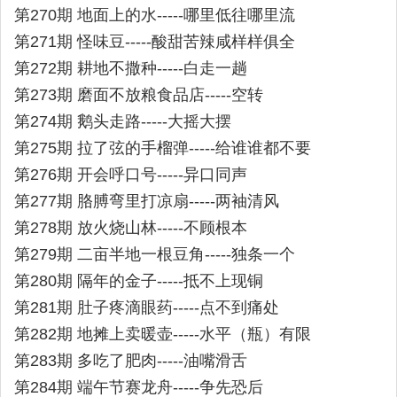
第270期 地面上的水-----哪里低往哪里流
第271期 怪味豆-----酸甜苦辣咸样样俱全
第272期 耕地不撒种-----白走一趟
第273期 磨面不放粮食品店-----空转
第274期 鹅头走路-----大摇大摆
第275期 拉了弦的手榴弹-----给谁谁都不要
第276期 开会呼口号-----异口同声
第277期 胳膊弯里打凉扇-----两袖清风
第278期 放火烧山林-----不顾根本
第279期 二亩半地一根豆角-----独条一个
第280期 隔年的金子-----抵不上现铜
第281期 肚子疼滴眼药-----点不到痛处
第282期 地摊上卖暖壶-----水平（瓶）有限
第283期 多吃了肥肉-----油嘴滑舌
第284期 端午节赛龙舟-----争先恐后