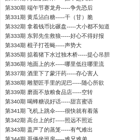
第330期 端午节赛龙舟-----争先恐后
第331期 黄瓜沾白糖-----干（甘）脆
第332期 拿着钱币比碾盘-----大小都不知道
第333期 东郭先生救狼-----好心不得好报
第334期 棍子打苍蝇-----声势大
第335期 掂着猪下水过独木桥-----提心吊胆
第336期 地面上的水-----哪里低往哪里流
第337期 酒里下了蒙汗药-----存心害人
第338期 雕塑匠手里的泥巴-----随心所欲
第339期 磨面不放粮食品店-----空转
第340期 喝蜂糖说好话-----甜言蜜语
第341期 飞机上跳伞-----很快就有着落
第342期 高台上的灯-----照远不照近
第343期 盖严了的蒸笼-----有气难出
第344期 哥俩坐班房-----难兄难弟