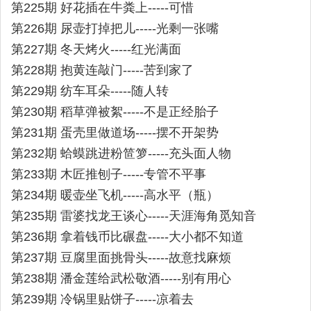
第225期 好花插在牛粪上-----可惜
第226期 尿壶打掉把儿-----光剩一张嘴
第227期 冬天烤火-----红光满面
第228期 抱黄连敲门-----苦到家了
第229期 纺车耳朵-----随人转
第230期 稻草弹被絮-----不是正经胎子
第231期 蛋壳里做道场-----摆不开架势
第232期 蛤蟆跳进粉笸箩-----充头面人物
第233期 木匠推刨子-----专管不平事
第234期 暖壶坐飞机-----高水平（瓶）
第235期 雷婆找龙王谈心-----天涯海角觅知音
第236期 拿着钱币比碾盘-----大小都不知道
第237期 豆腐里面挑骨头-----故意找麻烦
第238期 潘金莲给武松敬酒-----别有用心
第239期 冷锅里贴饼子-----凉着去