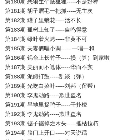
第180期 恶狼生个贼狐狸-----不是好种
第181期 胡子眉毛一把抓-----无主次
第182期 罐子里栽花-----活不长
第183期 孤树上知了-----自鸣得意
第184期 绿叶着火烤-----非黄不可
第185期 夫妻俩唱小调----- 一唱一和
第186期 锅台上长竹子-----损（笋）到家啦
第187期 美丽而不遮体-----华而不实
第188期 泥鳅打鼓-----乱谈（弹）
第189期 光吃白菜叶-----刘邦（留帮）
第190期 李鬼劫路-----欺世盗名
第191期 旱地里捉鸭子-----干扑棱
第192期 李鬼劫路-----欺世盗名
第193期 锯子锯掉烂木头-----摧枯拉朽
第194期 脑门上开口-----对天说话