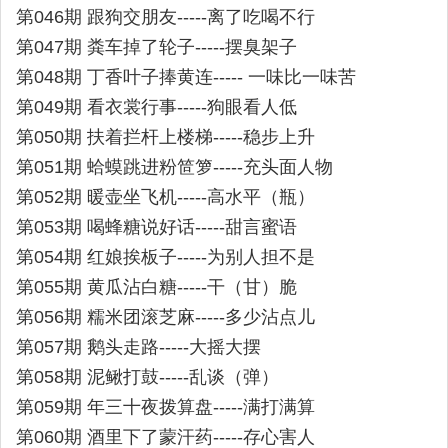
第046期 跟狗交朋友-----离了吃喝不行
第047期 粪车掉了轮子-----摆臭架子
第048期 丁香叶子捧黄连----- 一味比一味苦
第049期 看衣裳行事-----狗眼看人低
第050期 扶着拦杆上楼梯-----稳步上升
第051期 蛤蟆跳进粉笸箩-----充头面人物
第052期 暖壶坐飞机-----高水平（瓶）
第053期 喝蜂糖说好话-----甜言蜜语
第054期 红娘挨板子-----为别人担不是
第055期 黄瓜沾白糖-----干（甘）脆
第056期 糯米团滚芝麻-----多少沾点儿
第057期 鹅头走路-----大摇大摆
第058期 泥鳅打鼓-----乱谈（弹）
第059期 年三十夜拨算盘-----满打满算
第060期 酒里下了蒙汗药-----存心害人