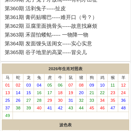
第360期 活剥兔子-----扯皮
第361期 膏药贴嘴巴-----难开口（号？）
第362期 豆腐里面挑骨头-----故意找麻烦
第363期 禾苗怕蝼蛄----- 一物降一物
第364期 发面馒头送闺女-----实心实意
第365期 谷子地里的高粱-----冒尖儿
2026年生肖对照表
马
蛇
龙
兔
虎
牛
鼠
猪
狗
鸡
猴
羊
01
02
03
04
05
06
07
08
09
10
11
12
13
14
15
16
17
18
19
20
21
22
23
24
25
26
27
28
29
30
31
32
33
34
35
36
37
38
39
40
41
42
43
44
45
46
47
48
49
波色表