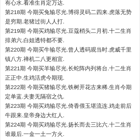
有心水.看准生肖定万达.
第218期 今期买兔输尽光.博得灵码二四来.虎落无势
是穷期.老猪过街人人打.
第219期 今期买鸡输尽光.豆蔻梢头二月初.十二生肖
排弟六.白姐透特都不要.
第220期 今期买牛输尽光.曾人透码观当时.虎威千里
镇八方.禅机二八更相宜.
第221期 今期买羊输尽光.长蛇阵内列将台.十二生肖
正正中.生鸡活虎今期现.
第222期 今期买猪输尽光.铁树开花古来稀.生肖今期
定单蓝.夫妻无隔宿之仇.
第223期 今期买鸡输尽光.倚香偎玉堪流连.鸡走前后
牛跟来.皇帝身边大红人.
第224期 今期买鸡输尽光.扬长而去三比六.十二生肖
谁最后.一金一土一方火.