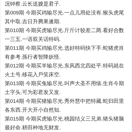
况钟察.云长送嫂是君子.
第009期 今期买鸡输尽光.一点儿用处没有.猴头虎尾
其中取.吉日升腾果遂期.
第010期 今期买虎输尽光.斤斤计较差二两.看好合数
一三五.一语双关话特码.
第011期 今期买鸡输尽光.选好特码快下手.蛇猪虎肖
有参考.孫行者智降妖怪.
第012期 今期买羊输尽光.东风西北四处平.特码就在
火土号.移花入戶笑床空.
第013期 今期买兔输尽光.叫声大圣不用恼.生肖今期
土字头.可为彩君发又发.
第014期 今期买猪输尽光.秀外慧中把特藏.蛇归田里
各东西.开大开小自然知.
第015期 今期买虎输尽光.桃园结义三兄弟.猪头猪脑
最好命.耕田种地无财发.