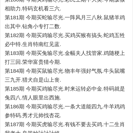
相助力.特码玄机看三六.
第181期 今期买蛇输尽光.一阵风月三八秋.鼠猪羊鸡
出其中.钻角小专打二数.
第182期 今期买鸡输尽光.买鸡买猴有搞头.蛇鸡五牲
必中特.生肖特南红见蓝.
第183期 今期买兔输尽光.金幅夫人找管家.鸡随梗上
打三回.荣华富贵猜今期.
第184期 今期买鼠输尽光.物丰年强好气氛.牛头鼠嘴
三九开.猎犬自是山上丧.
第185期 今期买鸡输尽光.时来运转必中金.特码就是
兔四八.情人眼里出西施.
第186期 今期买鸡输尽光.一条大道能四九.牛羊鸡鸡
参特码.秀才元帅找杏花.
第187期 今期买虎输尽光.有钱不要去买鸡.十二生肖