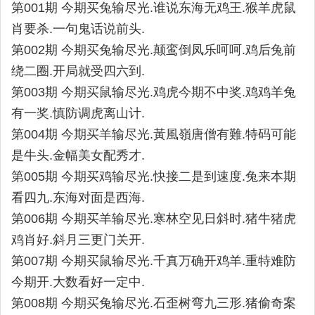
第001期 今期买兔输尽光.谁说东海无鸡王.猴羊虎鼠
肖要杀.一句鬼话说前头.
第002期 今期买兔输尽光.颠鸾倒凤乐呵呵.鸡后兔前
绕二圈.开局就受四六到.
第003期 今期买鼠输尽光.鸡虎今期不中奖.鸡鸡羊兔
有一奖.慎防调虎离山计.
第004期 今期买羊输尽光.黃風嶺唐僧有難.特码可能
是牛头.金幅美女配秀才.
第005期 今期买鸡输尽光.快接二是到速度.兔来本期
看四九.东海对面是西海.
第006期 今期买羊输尽光.寒林空见日斜时.猪牛猪虎
鸡肖好.斜月三更门关开.
第007期 今期买鼠输尽光.千真万确开鸡羊.重特难防
今期开.大数看好一定中.
第008期 今期买兔输尽光.石歪树弯九三形.猪偷奇案