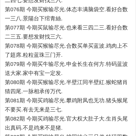
二四七.要想发财找三六.
第076期 今期买猴输尽光.体态丰满脑袋空.看好合数
一三八.景陽台下绾青絲.
第077期 今期买鼠输尽光.也来看三四二三.看好合数
二三五.要想发财找三六.
第078期 今期买猴输尽光.合数买单买蓝波.鸡肉上不
了筵席.粒粒蓝珠三门开.
第079期 今期买牛输尽光.申金长生在何方.特码蓝波
送大家.家中有宝一定发.
第080期 今期买猴输尽光.半壁江同半壁紅.猴蛇猪肖
猜四尾.一脉相承传万代.
第081期 今期买鸡输尽光.攀鸡附凤也无功.猪头猴尾
不要买.有去无来是三七.
第082期 今期买鸡输尽光.官大权大肚子大.生肖头尾
出真码.不是鸡来不是猪.