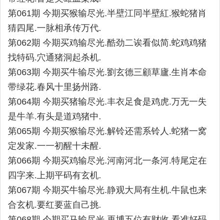
第061期 今期买猴输尽光.半壁江同半壁紅.猴蛇猪肖
猜四尾.一脉相承传万代.
第062期 今期买鸡输尽光.酷劲二诶看似简.蛇鸡鸡猪
找特码.穴通猪洞起杀机.
第063期 今期买牛输尽光.劉玄德三顧草廬.生肖本命
带绿花.春风十里扬州路.
第064期 今期买猪输尽光.丰衣足食是鸡虎.万无一失
是牛羊.有头是道鸡猪中.
第065期 今期买猴输尽光.解铃还需系铃人.蛇猪一窝
定发家.一一初醒十未醒.
第066期 今期买鸡输尽光.河南河北一条河.特尾定在
四字来.上期平码有玄机.
第067期 今期买牛输尽光.静观大局有生机.牛鼠也来
合玄机.要红要蓝自己挑.
第068期 今期买马输尽光.再博五位有财收.看准好码