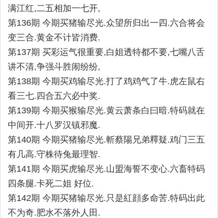
满江红,二五相加一七开,
第136期 今期买猪输尽光.众望所归出一四.六合将会
变三合.黄金不计皆消费.
第137期 买彩运气很重要,白姐透特都不要,七嘴八舌
讲不清,争强斗胜闹纷纷,
第138期 今期买鸡输尽光.打了鸡鸡气了牛.虎左鼠右
看三七.四合五六必中奖.
第139期 今期买猴输尽光.黄云萧条白曰暗.特码就在
中间开.十八罗汉镇邪魔.
第140期 今期买猪输尽光.斬蔡陽兄弟釋疑.鸡门三五
有几高.守株待兔最理智.
第141期 今期买虎输尽光.山盟海誓不变心.六畜特码
四条腿.卡死二姐 好位.
第142期 今期买猪输尽光.只是紅顔多命苦.特码出此
不为奇.肥水不落外人田.