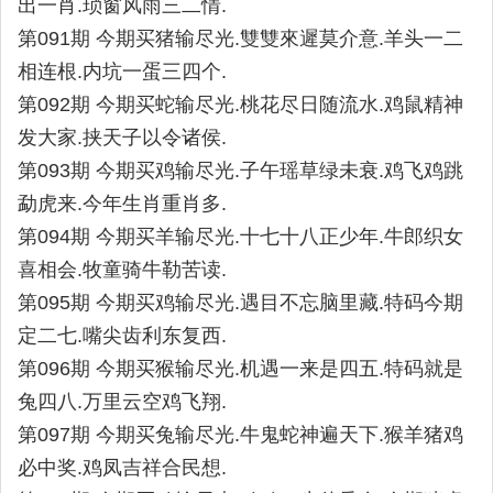
出一肖.琐窗风雨三二情.
第091期 今期买猪输尽光.雙雙來遲莫介意.羊头一二
相连根.内坑一蛋三四个.
第092期 今期买蛇输尽光.桃花尽日随流水.鸡鼠精神
发大家.挟天子以令诸侯.
第093期 今期买鸡输尽光.子午瑶草绿未衰.鸡飞鸡跳
勐虎来.今年生肖重肖多.
第094期 今期买羊输尽光.十七十八正少年.牛郎织女
喜相会.牧童骑牛勒苦读.
第095期 今期买鸡输尽光.遇目不忘脑里藏.特码今期
定二七.嘴尖齿利东复西.
第096期 今期买猴输尽光.机遇一来是四五.特码就是
兔四八.万里云空鸡飞翔.
第097期 今期买兔输尽光.牛鬼蛇神遍天下.猴羊猪鸡
必中奖.鸡凤吉祥合民想.