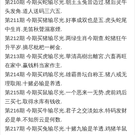
第210期 今期买蛇输尽光.朝王玉兔音边过.猪后灵牛
头发角.道人送码三六五.
第211期 今期买猪输尽光.好事成双也是五.虎头蛇尾
中生肖.羌笛秋聲濕塞煙.
第212期 今期买猪输尽光.两绿生肖今期查.蛇猪狂午
升平岁.摘尽枇杷一树金.
第213期 今期买虎输尽光.華清高樹出離宮.六畜再旺
在家中.赢钱料当家作主.
第214期 今期买鸡输尽光.雄霸兽坛自称王.猪八戒无
理取闹.十赌必输是养透.
第215期 今期买鼠输尽光.一个恶来一无势.虎前鸡后
三买七.取得水库有钱收.
第216期 今期买牛输尽光.君子之交淡如水.特码发财
必是单.不知所云是何数.
第217期 今期买兔输尽光.十赌九输是羊透.鸡猪羊鼠