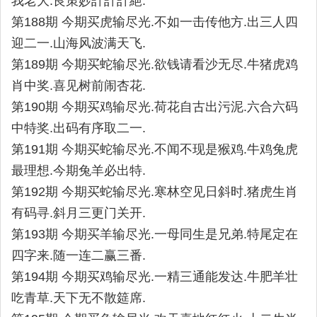
我老大.良策妙計計計絕.
第188期 今期买虎输尽光.不如一击传他方.出三人四
迎二一.山海风波满天飞.
第189期 今期买蛇输尽光.欲钱请看沙无尽.牛猪虎鸡
肖中奖.喜见树前闹杏花.
第190期 今期买鸡输尽光.荷花自古出污泥.六合六码
中特奖.出码有序取二一.
第191期 今期买蛇输尽光.不闻不现是猴鸡.牛鸡兔虎
最理想.今期兔羊必出特.
第192期 今期买蛇输尽光.寒林空见日斜时.猪虎生肖
有码寻.斜月三更门关开.
第193期 今期买羊输尽光.一母同生是兄弟.特尾定在
四字来.随一连二赢三番.
第194期 今期买鸡输尽光.一精三通能发达.牛肥羊壮
吃青草.天下无不散筵席.