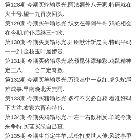
第128期 今期买蛇输尽光.阿法额外八开家.特码就在
火土号.望一九再次回头.
第129期 今期买牛输尽光.织女在等阿牛哥.鸡蛇相会
在今期.前仆后继三七吹.
第130期 今期买虎输尽光.奸臣献计斩忠良.特码平码
一一到.金枝玉叶最娇贵.
第131期 今期买猪输尽光.统领昆休添瑞彩.鸡鼠精神
定三八.一一合二定奇数.
第132期 今期买羊输尽光.万绿丛中一点红.虎头蛇尾
难成事.早南晚北天無雨.
第133期 今期买猪输尽光.多行不义必自毙.看准好码
下大注.农家六畜有特肖.
第134期 今期买鸡输尽光.一左一右数相反.羊蛇今期
来争特.买蓝买绿自己查.
第135期 今期生肖定牛羊,武松打虎世人传,风波亭里