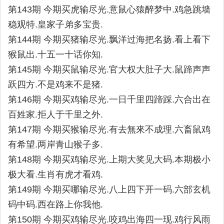
第143期 今期买虎输尽光.意鼠心猿醉梦中.鸡急跳墙
稳观特.皇家子弟多宝贵.
第144期 今期买猪输尽光.飘洋过海把名扬.看上看下
猴鼠出.十五一十话你知.
第145期 今期买鼠输尽光.官大权大肚子大.鼠蹄声声
跃四方.不是鸡来不是猪.
第146期 今期买鸡输尽光.一日千里四蹄踩.六合出在
百姓家.拒人于千里之外.
第147期 今期买猴输尽光.有去無來不成理.六畜鼠鸡
有希望.两岸青山猴子多.
第148期 今期买鸡输尽光.上期大奖见大码.本期极小
极大看.生肖有虎才看鸡.
第149期 今期买哪输尽光.八上四下开一码.六部玄机
码中码.西在路上你我他.
第150期 今期买鸡输尽光.咬鸡出海四一现.鸡行风雨