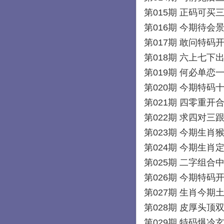
第015期 正码可买
第016期 今期待会
第017期 敢问特码
第018期 六上七下
第019期 何必单恋
第020期 今期特码
第021期 四零重开
第022期 求四对三
第023期 今期生肖
第024期 今期生肖
第025期 二字组合
第026期 今期特码
第027期 生肖今期
第028期 皮厚头顶
第029期 特码爆冷