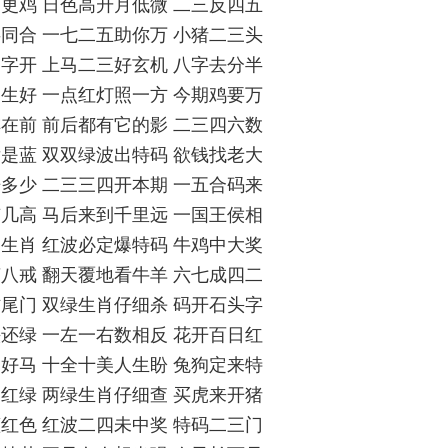
四更鸡 日色高升月低微 二三反四五
共同合 一七二五助你万 小猪二三头
二字开 上马二三好玄机 八字去分半
一生好 一点红灯照一方 今期鸡要万
排在前 前后都有它的影 二三四六数
后是蓝 双双绿波出特码 欲钱找老大
开多少 二三三四开本期 一五合码来
有几高 马后来到千里远 一国王侯相
出生肖 红波必定爆特码 牛鸡中大奖
变八戒 翻天覆地看牛羊 六七成四二
防尾门 双绿生肖仔细杀 码开石头字
头还绿 一左一右数相反 花开百日红
是好马 十全十美人生盼 兔狗定来特
出红绿 两绿生肖仔细查 买虎来开猪
蓝红色 红波二四未中奖 特码二三门