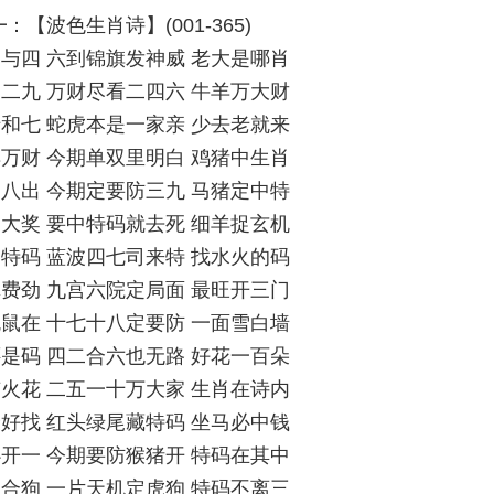
：【波色生肖诗】(001-365)
一与四 六到锦旗发神威 老大是哪肖
望二九 万财尽看二四六 牛羊万大财
十和七 蛇虎本是一家亲 少去老就来
羊万财 今期单双里明白 鸡猪中生肖
二八出 今期定要防三九 马猪定中特
中大奖 要中特码就去死 细羊捉玄机
出特码 蓝波四七司来特 找水火的码
真费劲 九宫六院定局面 最旺开三门
免鼠在 十七十八定要防 一面雪白墙
还是码 四二合六也无路 好花一百朵
有火花 二五一十万大家 生肖在诗内
最好找 红头绿尾藏特码 坐马必中钱
必开一 今期要防猴猪开 特码在其中
三合狗 一片天机定虎狗 特码不离三