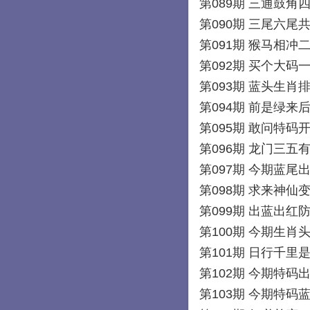
第089期 三通鼓角
第090期 三尾六尾
第091期 猴马相冲
第092期 买个大码
第093期 蓝头生肖
第094期 前是绿来
第095期 敢问特码
第096期 龙门三五
第097期 今期蓝尾
第098期 求来神仙
第099期 出蓝出红
第100期 今期生肖
第101期 日行千里
第102期 今期特码
第103期 今期特码