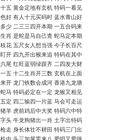
三十五 黄金定地有玄机 特码一看见
景色好 有人十元买码时 蓝水青山好
开多少 二三三四开本期 一五合码来
出生肖 是蛇是马自己查 蛇马定本期
一枝花 五尺女人想当强 今子长百尺
十盯开 四九开出猴来追 特码在其中
合六尾 红旺蓝弱绿跟齐 二四发大财
跟一五 十二生肖开三数 玄机在上面
猴来开 龙门铁数会成河 香港九龙塘
定蛇马 特码必定在一定 龙猴又相见
中五定 四二输四一片蓝 马会可走运
开猪羊 虎前鸡后中大奖 特码六中特
土字头 牛龙狗猪出一肖 土字出特码
双枪走 身长体壮不耕田 特码三门出
玄机中 头三加尾零来八 爱唱又爱跳