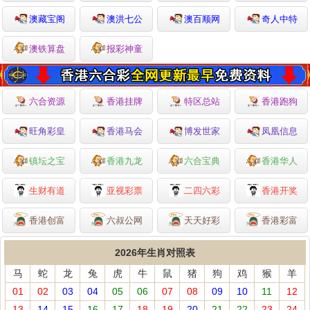
澳藏宝阁
澳洪七公
澳百顺网
奇人中特
澳铁算盘
报彩神童
六合资源
香港挂牌
特区总站
香港跑狗
旺角彩皇
香港马会
博发世家
凤凰信息
镇坛之宝
香港九龙
六合宝典
香港华人
生财有道
亚视彩票
二四六彩
香港开奖
香港创富
六叔公网
天天好彩
香港彩富
2026年生肖对照表
马
蛇
龙
兔
虎
牛
鼠
猪
狗
鸡
猴
羊
01
02
03
04
05
06
07
08
09
10
11
12
13
14
15
16
17
18
19
20
21
22
23
24