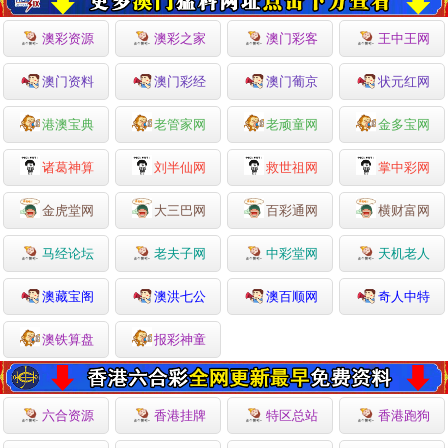
澳彩资源
澳彩之家
澳门彩客
王中王网
澳门资料
澳门彩经
澳门葡京
状元红网
港澳宝典
老管家网
老顽童网
金多宝网
诸葛神算
刘半仙网
救世祖网
掌中彩网
金虎堂网
大三巴网
百彩通网
横财富网
马经论坛
老夫子网
中彩堂网
天机老人
澳藏宝阁
澳洪七公
澳百顺网
奇人中特
澳铁算盘
报彩神童
六合资源
香港挂牌
特区总站
香港跑狗