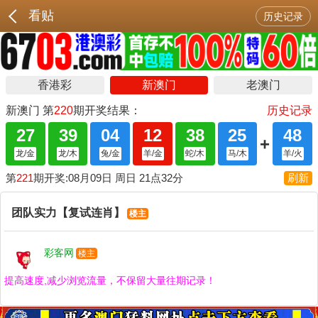
看贴
历史记录
团队实力【复试连肖】
楼主
彩客网
楼主
提高速度,减少浏览流量，不保留大量往期记录！