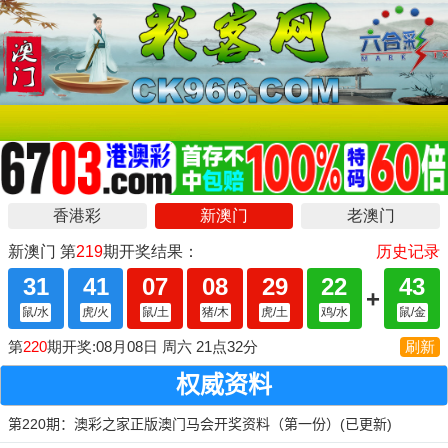
权威资料
第220期：澳彩之家正版澳门马会开奖资料（第一份）(已更新)