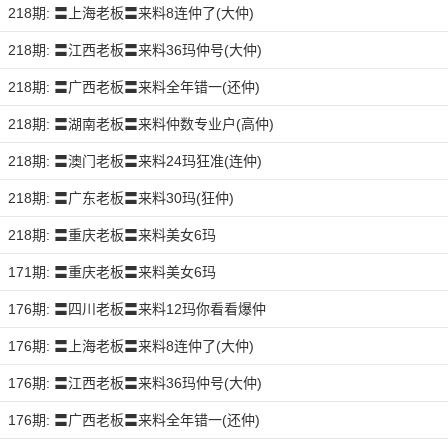
218期: 〓上海老板〓来料8连仲了(大仲)
218期: 〓江西老板〓来料36玛仲号(大仲)
218期: 〓广西老板〓来料全年错一(还仲)
218期: 〓湖南老板〓来料仲数专业户(高仲)
218期: 〓澳门老板〓来料24玛狂准(连仲)
218期: 〓广东老板〓来料30玛(狂仲)
218期: 〓重庆老板〓来料美女6玛
171期: 〓重庆老板〓来料美女6玛
176期: 〓四川老板〓来料12玛你看看爆仲
176期: 〓上海老板〓来料8连仲了(大仲)
176期: 〓江西老板〓来料36玛仲号(大仲)
176期: 〓广西老板〓来料全年错一(还仲)