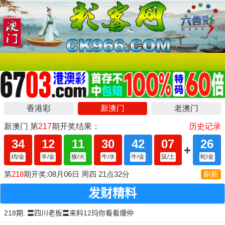
发财精料
218期: 〓四川老板〓来料12玛你看看爆仲