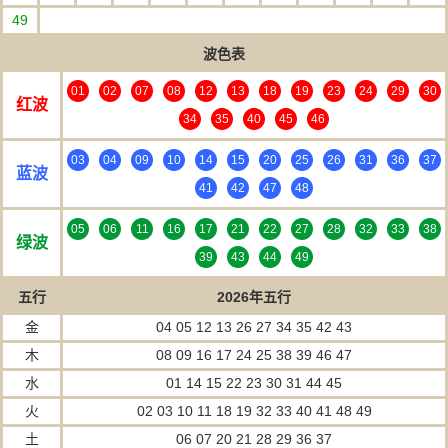
49
波色表
01
02
07
08
12
13
18
19
23
24
29
30
红波
34
35
40
45
46
03
04
09
10
14
15
20
25
26
31
36
37
蓝波
41
42
47
48
05
06
11
16
17
21
22
27
28
32
33
38
绿波
39
43
44
49
五行
2026年五行
金
04 05 12 13 26 27 34 35 42 43
木
08 09 16 17 24 25 38 39 46 47
水
01 14 15 22 23 30 31 44 45
火
02 03 10 11 18 19 32 33 40 41 48 49
土
06 07 20 21 28 29 36 37