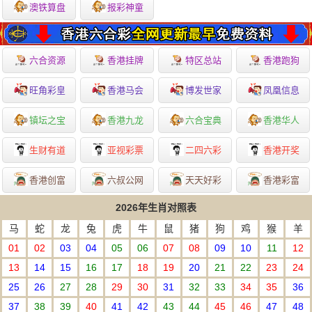
澳铁算盘
报彩神童
六合资源
香港挂牌
特区总站
香港跑狗
旺角彩皇
香港马会
博发世家
凤凰信息
镇坛之宝
香港九龙
六合宝典
香港华人
生财有道
亚视彩票
二四六彩
香港开奖
香港创富
六叔公网
天天好彩
香港彩富
2026年生肖对照表
马
蛇
龙
兔
虎
牛
鼠
猪
狗
鸡
猴
羊
01
02
03
04
05
06
07
08
09
10
11
12
13
14
15
16
17
18
19
20
21
22
23
24
25
26
27
28
29
30
31
32
33
34
35
36
37
38
39
40
41
42
43
44
45
46
47
48