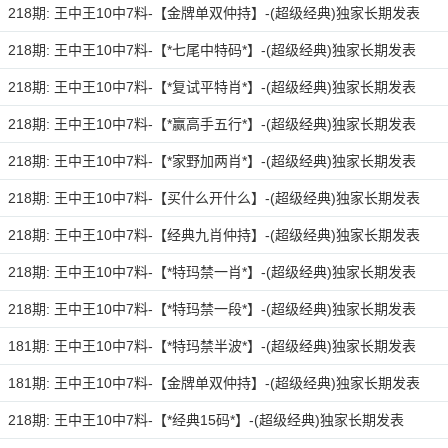
218期: 王中王10中7料-【金牌单双仲持】-(超级经典)独家长期发表
218期: 王中王10中7料-【*七尾中特码*】-(超级经典)独家长期发表
218期: 王中王10中7料-【*复试平特肖*】-(超级经典)独家长期发表
218期: 王中王10中7料-【*赢高手五行*】-(超级经典)独家长期发表
218期: 王中王10中7料-【*家野加两肖*】-(超级经典)独家长期发表
218期: 王中王10中7料-【买什么开什么】-(超级经典)独家长期发表
218期: 王中王10中7料-【经典九肖仲持】-(超级经典)独家长期发表
218期: 王中王10中7料-【*特玛禁一肖*】-(超级经典)独家长期发表
218期: 王中王10中7料-【*特玛禁一段*】-(超级经典)独家长期发表
181期: 王中王10中7料-【*特玛禁半波*】-(超级经典)独家长期发表
181期: 王中王10中7料-【金牌单双仲持】-(超级经典)独家长期发表
218期: 王中王10中7料-【*经典15码*】-(超级经典)独家长期发表