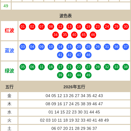
49
波色表
01
02
07
08
12
13
18
19
23
24
29
30
红波
34
35
40
45
46
03
04
09
10
14
15
20
25
26
31
36
37
蓝波
41
42
47
48
05
06
11
16
17
21
22
27
28
32
33
38
绿波
39
43
44
49
五行
2026年五行
金
04 05 12 13 26 27 34 35 42 43
木
08 09 16 17 24 25 38 39 46 47
水
01 14 15 22 23 30 31 44 45
火
02 03 10 11 18 19 32 33 40 41 48 49
土
06 07 20 21 28 29 36 37