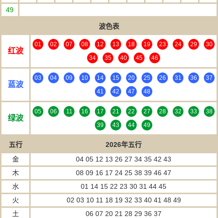
49
波色表
01
02
07
08
12
13
18
19
23
24
29
30
红波
34
35
40
45
46
03
04
09
10
14
15
20
25
26
31
36
37
蓝波
41
42
47
48
05
06
11
16
17
21
22
27
28
32
33
38
绿波
39
43
44
49
五行
2026年五行
金
04 05 12 13 26 27 34 35 42 43
木
08 09 16 17 24 25 38 39 46 47
水
01 14 15 22 23 30 31 44 45
火
02 03 10 11 18 19 32 33 40 41 48 49
土
06 07 20 21 28 29 36 37