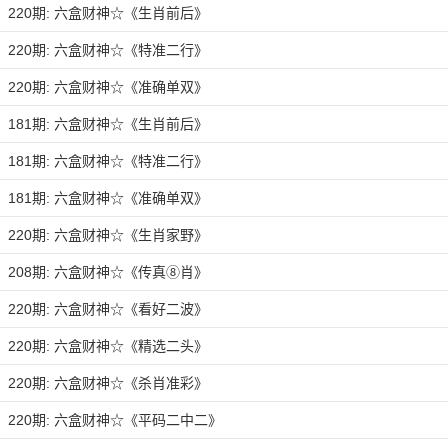
220期: 六盒财神☆《生肖前后》
220期: 六盒财神☆《特准二行》
220期: 六盒财神☆《准确单双》
181期: 六盒财神☆《生肖前后》
181期: 六盒财神☆《特准二行》
181期: 六盒财神☆《准确单双》
220期: 六盒财神☆《生肖家野》
208期: 六盒财神☆《传真⑧肖》
220期: 六盒财神☆《看好二波》
220期: 六盒财神☆《精选二头》
220期: 六盒财神☆《杀肖准彩》
220期: 六盒财神☆《平码二中二》