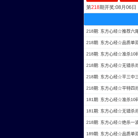
218期: 东方心经☆推荐六
218期: 东方心经☆品质单
218期: 东方心经☆准杀1
218期: 东方心经☆无错杀
218期: 东方心经☆平三中
218期: 东方心经☆平特四
181期: 东方心经☆准杀1
181期: 东方心经☆无错杀
218期: 东方心经☆绝杀一
189期: 东方心经☆品质单