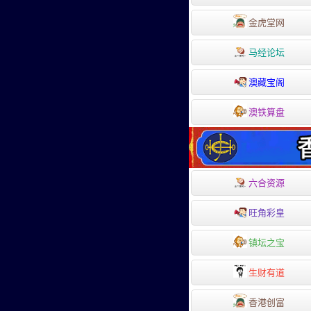
金虎堂网
马经论坛
澳藏宝阁
澳铁算盘
六合资源
旺角彩皇
镇坛之宝
生财有道
香港创富