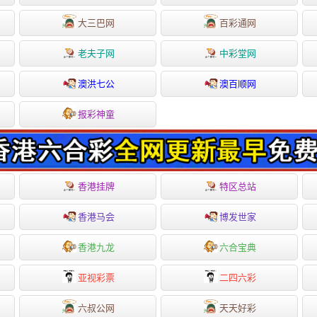
大三巴网
百彩通网
老夫子网
中彩堂网
澳洪七公
澳百顺网
报彩神童
香港挂牌
特区总站
香港马会
博发世家
香港九龙
六合宝典
亚视彩票
二四六彩
六叔公网
天天好彩