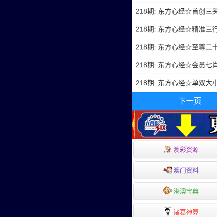
218期: 东方心经☆首创三
218期: 东方心经☆精准三
218期: 东方心经☆至尊二
218期: 东方心经☆会员七
218期: 东方心经☆单双大
下一页
澳彩资源
澳门资料
港澳宝典
诸葛神算