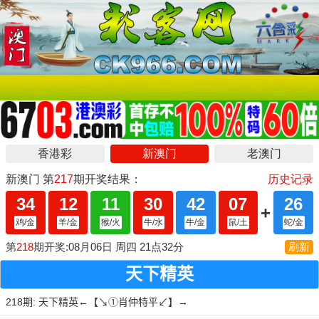
天下精英
218期: 天下精英←【↘①肖仲特平↙】→