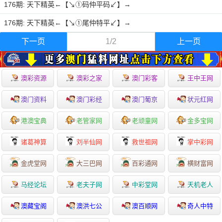
176期: 天下精英←【↘①码仲平码↙】→
176期: 天下精英←【↘①尾仲特平↙】→
下一页
1/2
上一页
澳彩资源
澳彩之家
澳门彩客
王中王网
澳门资料
澳门彩经
澳门葡京
状元红网
港澳宝典
老管家网
老顽童网
金多宝网
诸葛神算
刘半仙网
救世祖网
掌中彩网
金虎堂网
大三巴网
百彩通网
横财富网
马经论坛
老夫子网
中彩堂网
天机老人
澳藏宝阁
澳洪七公
澳百顺网
奇人中特