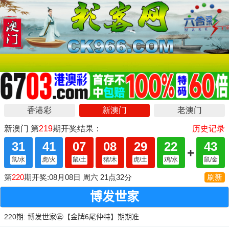
博发世家
220期: 博发世家㊣【金牌6尾仲特】期期准