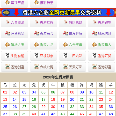
澳铁算盘
报彩神童
六合资源
香港挂牌
特区总站
香港跑狗
旺角彩皇
香港马会
博发世家
凤凰信息
镇坛之宝
香港九龙
六合宝典
香港华人
生财有道
亚视彩票
二四六彩
香港开奖
香港创富
六叔公网
天天好彩
香港彩富
2026年生肖对照表
马
蛇
龙
兔
虎
牛
鼠
猪
狗
鸡
猴
羊
01
02
03
04
05
06
07
08
09
10
11
12
13
14
15
16
17
18
19
20
21
22
23
24
25
26
27
28
29
30
31
32
33
34
35
36
37
38
39
40
41
42
43
44
45
46
47
48