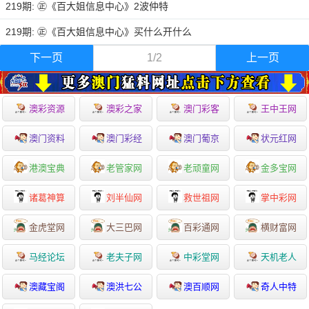
219期: ㊣《百大姐信息中心》2波仲特
219期: ㊣《百大姐信息中心》买什么开什么
下一页
1/2
上一页
澳彩资源
澳彩之家
澳门彩客
王中王网
澳门资料
澳门彩经
澳门葡京
状元红网
港澳宝典
老管家网
老顽童网
金多宝网
诸葛神算
刘半仙网
救世祖网
掌中彩网
金虎堂网
大三巴网
百彩通网
横财富网
马经论坛
老夫子网
中彩堂网
天机老人
澳藏宝阁
澳洪七公
澳百顺网
奇人中特