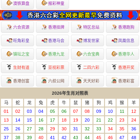
澳铁算盘
报彩神童
六合资源
香港挂牌
特区总站
香港跑狗
旺角彩皇
香港马会
博发世家
凤凰信息
镇坛之宝
香港九龙
六合宝典
香港华人
生财有道
亚视彩票
二四六彩
香港开奖
香港创富
六叔公网
天天好彩
香港彩富
2026年生肖对照表
马
蛇
龙
兔
虎
牛
鼠
猪
狗
鸡
猴
羊
01
02
03
04
05
06
07
08
09
10
11
12
13
14
15
16
17
18
19
20
21
22
23
24
25
26
27
28
29
30
31
32
33
34
35
36
37
38
39
40
41
42
43
44
45
46
47
48