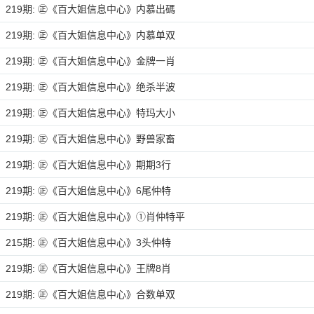
219期: ㊣《百大姐信息中心》内慕出碼
219期: ㊣《百大姐信息中心》内慕单双
219期: ㊣《百大姐信息中心》金牌一肖
219期: ㊣《百大姐信息中心》绝杀半波
219期: ㊣《百大姐信息中心》特玛大小
219期: ㊣《百大姐信息中心》野兽家畜
219期: ㊣《百大姐信息中心》期期3行
219期: ㊣《百大姐信息中心》6尾仲特
219期: ㊣《百大姐信息中心》①肖仲特平
215期: ㊣《百大姐信息中心》3头仲特
219期: ㊣《百大姐信息中心》王牌8肖
219期: ㊣《百大姐信息中心》合数单双