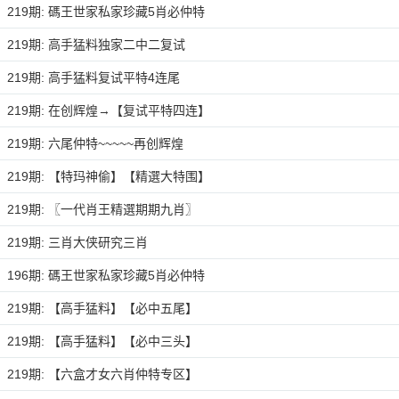
219期: 碼王世家私家珍藏5肖必仲特
219期: 高手猛料独家二中二复试
219期: 高手猛料复试平特4连尾
219期: 在创辉煌→【复试平特四连】
219期: 六尾仲特~~~~~再创辉煌
219期: 【特玛神偷】【精選大特围】
219期: 〖一代肖王精選期期九肖〗
219期: 三肖大侠研究三肖
196期: 碼王世家私家珍藏5肖必仲特
219期: 【高手猛料】【必中五尾】
219期: 【高手猛料】【必中三头】
219期: 【六盒才女六肖仲特专区】