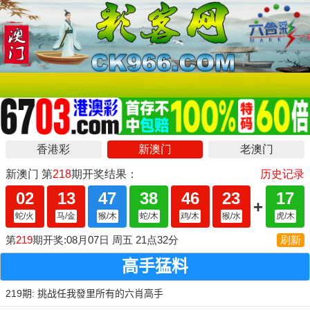
高手猛料
219期: 挑战任我發里所有的六肖高手