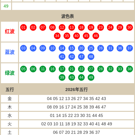
49
波色表
01
02
07
08
12
13
18
19
23
24
29
30
红波
34
35
40
45
46
03
04
09
10
14
15
20
25
26
31
36
37
蓝波
41
42
47
48
05
06
11
16
17
21
22
27
28
32
33
38
绿波
39
43
44
49
五行
2026年五行
金
04 05 12 13 26 27 34 35 42 43
木
08 09 16 17 24 25 38 39 46 47
水
01 14 15 22 23 30 31 44 45
火
02 03 10 11 18 19 32 33 40 41 48 49
土
06 07 20 21 28 29 36 37