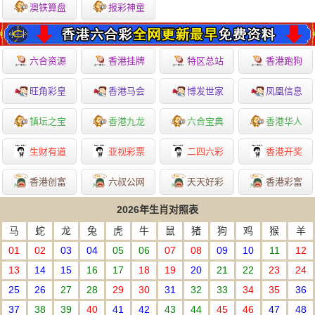
澳铁算盘
报彩神童
六合资源
香港挂牌
特区总站
香港跑狗
旺角彩皇
香港马会
博发世家
凤凰信息
镇坛之宝
香港九龙
六合宝典
香港华人
生财有道
亚视彩票
二四六彩
香港开奖
香港创富
六叔公网
天天好彩
香港彩富
2026年生肖对照表
马
蛇
龙
兔
虎
牛
鼠
猪
狗
鸡
猴
羊
01
02
03
04
05
06
07
08
09
10
11
12
13
14
15
16
17
18
19
20
21
22
23
24
25
26
27
28
29
30
31
32
33
34
35
36
37
38
39
40
41
42
43
44
45
46
47
48