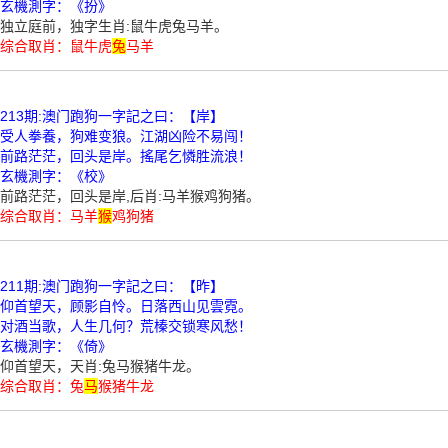
玄機測字：《扮》
独立庭前，独字生肖:鼠牛虎兔马羊。
综合取肖：鼠牛虎
兔
马羊
213期:澳门跑狗一字記之曰：【岸】
受人拳養，狗难变狼。江湖凶险不易闯！
前路茫茫，回头是岸。搖尾乞憐胜流浪！
玄機測字：《校》
前路茫茫，回头是岸,后肖:马羊猴鸡狗猪。
综合取肖：马羊
猴
鸡狗猪
211期:澳门跑狗一字記之曰：【昨】
仰首望天，顾影自怜。日落西山见雲霓。
对酒当歌，人生几何？荒榛交锁寒风愁！
玄機測字：《倚》
仰首望天，天肖:兔马猴猪牛龙。
综合取肖：兔
马
猴猪牛龙