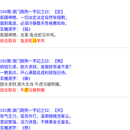
184期:澳门跑狗一字記之曰：【定】
氣穩神閒，一切淡定淡定自然有錢剩；
面對風波，必須冷靜樂天性格應知命。
玄機測字：《指》
氣穩神閒，吉美:兔龙蛇马羊鸡。
综合取肖：兔龙蛇
马
羊鸡
182期:澳门跑狗一字記之曰：【唤】
铜钱引诱，胆大求财。金银财帛谁不爱？
一朝发达，开心满载名成利就指日待。
玄機測字：《躲》
胆大求财,胆大生肖:牛虎马猴狗猪。
综合取肖：牛
虎
马猴狗猪
181期:澳门跑狗一字記之曰：【吊】
有气无力，孤苦伶仃。溪雨微微洗客尘。
意誌堅強，活力进發。不换黄金无骏名。
玄機測字：《移》