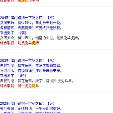
综合取肖：兔
龙
蛇马羊鸡
204期:澳门跑狗一字記之曰：【不】
贪图安逸，得过且过，曾向乐天时一说。
各有前因，羡煞何安？不劳终归无所获。
玄機測字：《满》
贪图安逸，得过且过，懒惰的生肖，蛇鼠兔羊虎猪。
综合取肖：蛇鼠兔羊
虎
猪
203期:澳门跑狗一字記之曰：【落】
自我封閉，躲在角落。無友無敵總寂寞。
不問世事，何須頻撲？渾渾噩噩也安樂。
玄機測字：《哈》
自我封閉，躲在角落，独字生肖:鼠牛虎兔马羊。
综合取肖：鼠牛虎兔
马
羊
202期:澳门跑狗一字記之曰：【天】
有毛有翼，无须教飞。干里云山何处好。