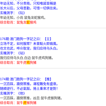
年幼无知，不分贵贱，只知唯諾皆稱是
长大以后，父母恩勤，可惜一切俱往矣。
玄機測字：《玩》
年幼无知，小肖:鼠兔龙蛇猴鸡。
综合取肖：鼠兔龙
蛇
猴鸡
176期:澳门跑狗一字記之曰：【立】
立场不定，如何服眾？未曾點火即煽風。
也文也武，哗众取宠，我归应待乌头白。
玄機測字：《站》
我归应待乌头白,白边:鼠牛虎鸡狗猪。
综合取肖：鼠牛虎
鸡
狗猪
174期:澳门跑狗一字記之曰：【推】
一沉百踩，牆倒眾推。運程難免有盛衰。
随順逆行，不必氣餒。捲土重來才是對！
玄機測字：《他》
一沉百踩，牆倒眾推，凶丑:鼠牛虎猴狗猪。
综合取肖：鼠牛
虎
猴狗猪