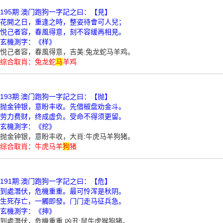
195期:澳门跑狗一字記之曰：【見】
花開之日，重逢之時，整姿待會可人兒；
悦己者容，春風得意，刻不容緩再相見。
玄機測字：《样》
悦己者容，春風得意，吉美:兔龙蛇马羊鸡。
综合取肖：兔龙蛇
马
羊鸡
193期:澳门跑狗一字記之曰：【抛】
抛金钟银，意盼丰收。先借椒盘劝金斗。
劳力费财，终成虚负。受命不得须更留。
玄機測字：《挖》
抛金钟银，意盼丰收，大肖:牛虎马羊狗猪。
综合取肖：牛虎马羊
狗
猪
191期:澳门跑狗一字記之曰：【危】
到處潛伏，危機重重。最可怜浑是秋阴。
生死存亡，一觸即發。门门走马征兵急。
玄機測字：《抻》
到處潛伏，危機重重,凶丑:鼠牛虎猴狗猪。