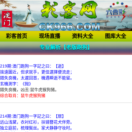
彩客首页
现场直播
资料大全
图库大全
专业解析【老版跑狗】
219期:澳门跑狗一字記之曰：【逝】
捨遠圖近，但求就手，更佳選擇便流走；
錯失良機，太遲回首，機遇瞬逝不能留。
玄機測字：《抛》
錯失良機，凶丑:鼠牛虎猴狗猪。
综合取肖：鼠牛虎猴狗猪
214期:澳门跑狗一字記之曰：【居】
远山浅黛，衣衬红衫，扶镜簪花犬伴旁。
独立庭前，梳理鬓丝。家犬静静守妆时。