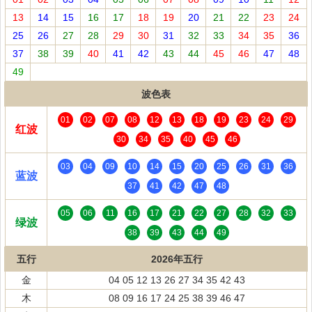
13
14
15
16
17
18
19
20
21
22
23
24
25
26
27
28
29
30
31
32
33
34
35
36
37
38
39
40
41
42
43
44
45
46
47
48
49
波色表
01
02
07
08
12
13
18
19
23
24
29
红波
30
34
35
40
45
46
03
04
09
10
14
15
20
25
26
31
36
蓝波
37
41
42
47
48
05
06
11
16
17
21
22
27
28
32
33
绿波
38
39
43
44
49
五行
2026年五行
金
04 05 12 13 26 27 34 35 42 43
木
08 09 16 17 24 25 38 39 46 47