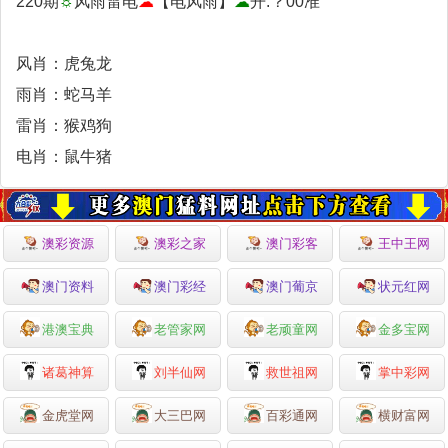
220期
☼
风雨雷电
☁
【电风雨】
☁
开:？00准
风肖：虎兔龙
雨肖：蛇马羊
雷肖：猴鸡狗
电肖：鼠牛猪
澳彩资源
澳彩之家
澳门彩客
王中王网
澳门资料
澳门彩经
澳门葡京
状元红网
港澳宝典
老管家网
老顽童网
金多宝网
诸葛神算
刘半仙网
救世祖网
掌中彩网
金虎堂网
大三巴网
百彩通网
横财富网