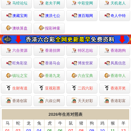
马经论坛
老夫子网
中彩堂网
天机老人
澳藏宝阁
澳洪七公
澳百顺网
奇人中特
澳铁算盘
报彩神童
六合资源
香港挂牌
特区总站
香港跑狗
旺角彩皇
香港马会
博发世家
凤凰信息
镇坛之宝
香港九龙
六合宝典
香港华人
生财有道
亚视彩票
二四六彩
香港开奖
香港创富
六叔公网
天天好彩
香港彩富
2026年生肖对照表
马
蛇
龙
兔
虎
牛
鼠
猪
狗
鸡
猴
羊
01
02
03
04
05
06
07
08
09
10
11
12