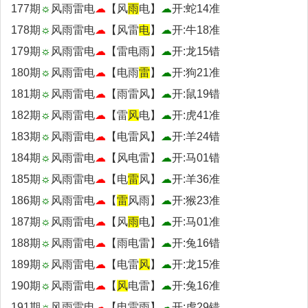
177期
☼
风雨雷电
☁
【风
雨
电】
☁
开:蛇14准
178期
☼
风雨雷电
☁
【风雷
电
】
☁
开:牛18准
179期
☼
风雨雷电
☁
【雷电雨】
☁
开:龙15错
180期
☼
风雨雷电
☁
【电雨
雷
】
☁
开:狗21准
181期
☼
风雨雷电
☁
【雨雷风】
☁
开:鼠19错
182期
☼
风雨雷电
☁
【雷
风
电】
☁
开:虎41准
183期
☼
风雨雷电
☁
【电雷风】
☁
开:羊24错
184期
☼
风雨雷电
☁
【风电雷】
☁
开:马01错
185期
☼
风雨雷电
☁
【电
雷
风】
☁
开:羊36准
186期
☼
风雨雷电
☁
【
雷
风雨】
☁
开:猴23准
187期
☼
风雨雷电
☁
【风
雨
电】
☁
开:马01准
188期
☼
风雨雷电
☁
【雨电雷】
☁
开:兔16错
189期
☼
风雨雷电
☁
【电雷
风
】
☁
开:龙15准
190期
☼
风雨雷电
☁
【
风
电雷】
☁
开:兔16准
191期
☼
风雨雷电
☁
【电雷雨】
☁
开:虎29错