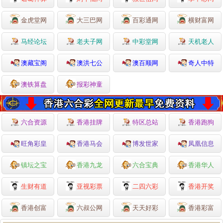
金虎堂网
大三巴网
百彩通网
横财富网
马经论坛
老夫子网
中彩堂网
天机老人
澳藏宝阁
澳洪七公
澳百顺网
奇人中特
澳铁算盘
报彩神童
六合资源
香港挂牌
特区总站
香港跑狗
旺角彩皇
香港马会
博发世家
凤凰信息
镇坛之宝
香港九龙
六合宝典
香港华人
生财有道
亚视彩票
二四六彩
香港开奖
香港创富
六叔公网
天天好彩
香港彩富