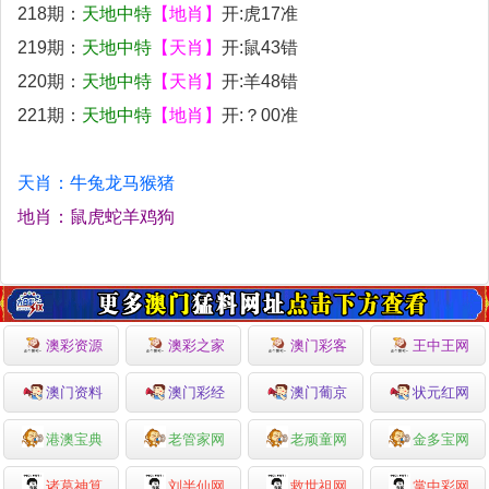
218期：
天地中特
【地肖】
开:虎17准
219期：
天地中特
【天肖】
开:鼠43错
220期：
天地中特
【天肖】
开:羊48错
221期：
天地中特
【地肖】
开:？00准
天肖：牛兔龙马猴猪
地肖：鼠虎蛇羊鸡狗
澳彩资源
澳彩之家
澳门彩客
王中王网
澳门资料
澳门彩经
澳门葡京
状元红网
港澳宝典
老管家网
老顽童网
金多宝网
诸葛神算
刘半仙网
救世祖网
掌中彩网