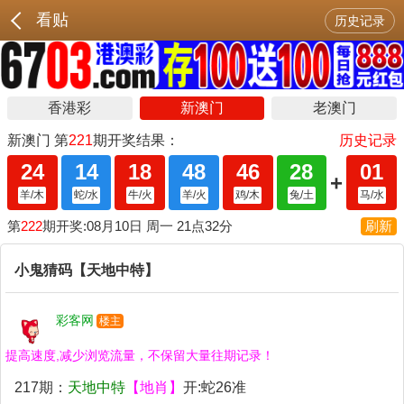
看贴
历史记录
小鬼猜码【天地中特】
彩客网
楼主
提高速度,减少浏览流量，不保留大量往期记录！
217期：
天地中特
【地肖】
开:蛇26准