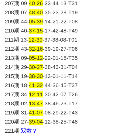
207期 09-
40-26
-23-44-13-T31
208期 07-
48-40
-35-23-28-T19
209期 44-
05-39
-14-21-22-T08
210期 40-
37-15
-17-42-48-T49
211期 13-
12-39
-37-38-08-T01
212期 43-
32-16
-39-19-27-T06
213期 09-
05-12
-22-01-15-T35
214期 29-
30-27
-38-43-31-T04
215期 19-
38-30
-13-01-11-T14
216期 18-
41-32
-44-36-45-T37
217期 34-
12-11
-30-42-07-T26
218期 02-
13-47
-38-46-23-T17
219期 31-
41-07
-08-29-22-T43
220期 27-
39-04
-12-38-25-T48
221期
双数？