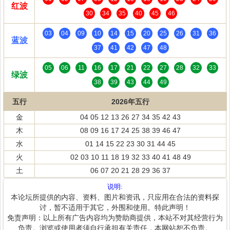
红波
30
34
35
40
45
46
03
04
09
10
14
15
20
25
26
31
36
蓝波
37
41
42
47
48
05
06
11
16
17
21
22
27
28
32
33
绿波
38
39
43
44
49
五行
2026年五行
金
04 05 12 13 26 27 34 35 42 43
木
08 09 16 17 24 25 38 39 46 47
水
01 14 15 22 23 30 31 44 45
火
02 03 10 11 18 19 32 33 40 41 48 49
土
06 07 20 21 28 29 36 37
说明:
本论坛所提供的内容、资料、图片和资讯，只应用在合法的资料探
讨，暂不适用于其它，外围和使用。特此声明！
免责声明：以上所有广告内容均为赞助商提供，本站不对其经营行为
负责。浏览或使用者须自行承担有关责任，本网站恕不负责。