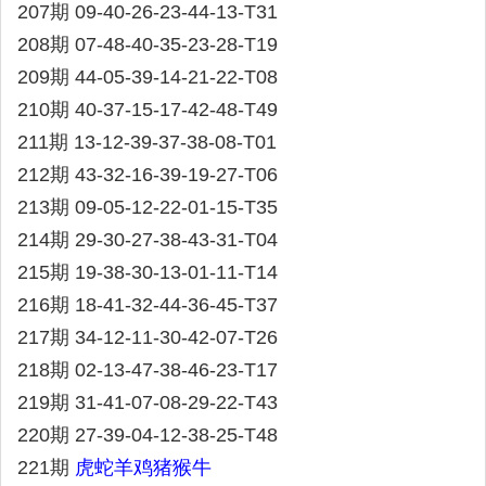
207期 09-40-26-23-44-13-T31
208期 07-48-40-35-23-28-T19
209期 44-05-39-14-21-22-T08
210期 40-37-15-17-42-48-T49
211期 13-12-39-37-38-08-T01
212期 43-32-16-39-19-27-T06
213期 09-05-12-22-01-15-T35
214期 29-30-27-38-43-31-T04
215期 19-38-30-13-01-11-T14
216期 18-41-32-44-36-45-T37
217期 34-12-11-30-42-07-T26
218期 02-13-47-38-46-23-T17
219期 31-41-07-08-29-22-T43
220期 27-39-04-12-38-25-T48
221期
虎蛇羊鸡猪猴牛