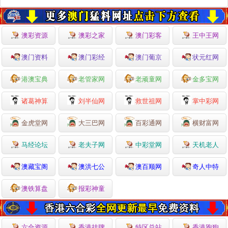
澳彩资源
澳彩之家
澳门彩客
王中王网
澳门资料
澳门彩经
澳门葡京
状元红网
港澳宝典
老管家网
老顽童网
金多宝网
诸葛神算
刘半仙网
救世祖网
掌中彩网
金虎堂网
大三巴网
百彩通网
横财富网
马经论坛
老夫子网
中彩堂网
天机老人
澳藏宝阁
澳洪七公
澳百顺网
奇人中特
澳铁算盘
报彩神童
六合资源
香港挂牌
特区总站
香港跑狗