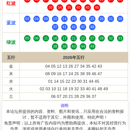
红波
30
34
35
40
45
46
03
04
09
10
14
15
20
25
26
31
36
蓝波
37
41
42
47
48
05
06
11
16
17
21
22
27
28
32
33
绿波
38
39
43
44
49
五行
2026年五行
金
04 05 12 13 26 27 34 35 42 43
木
08 09 16 17 24 25 38 39 46 47
水
01 14 15 22 23 30 31 44 45
火
02 03 10 11 18 19 32 33 40 41 48 49
土
06 07 20 21 28 29 36 37
说明:
本论坛所提供的内容、资料、图片和资讯，只应用在合法的资料探
讨，暂不适用于其它，外围和使用。特此声明！
免责声明：以上所有广告内容均为赞助商提供，本站不对其经营行为
负责。浏览或使用者须自行承担有关责任，本网站恕不负责。