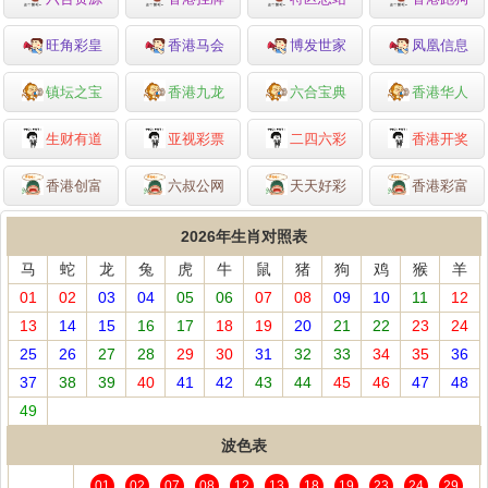
旺角彩皇
香港马会
博发世家
凤凰信息
镇坛之宝
香港九龙
六合宝典
香港华人
生财有道
亚视彩票
二四六彩
香港开奖
香港创富
六叔公网
天天好彩
香港彩富
2026年生肖对照表
马
蛇
龙
兔
虎
牛
鼠
猪
狗
鸡
猴
羊
01
02
03
04
05
06
07
08
09
10
11
12
13
14
15
16
17
18
19
20
21
22
23
24
25
26
27
28
29
30
31
32
33
34
35
36
37
38
39
40
41
42
43
44
45
46
47
48
49
波色表
01
02
07
08
12
13
18
19
23
24
29