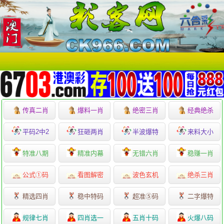
传真二肖
爆料一肖
绝密三肖
经典绝杀
平码2中2
狂砸两肖
半波爆特
来料大小
特准八期
精准内幕
无错六肖
稳赚一肖
公式①码
看图解密
波色玄机
绝杀三肖
精选四肖
稳中特码
超准⑤码
二字爆特
规律七肖
四肖选一
五肖十码
火爆八码