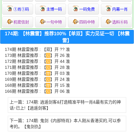
①肖①码
主博一码
一码免费
内幕一肖
机密信封
一句中特
四码中特
选料⑥码
174期: 【林震雷】推荐100%【单双】实力见证一切 【林震
雷】
174期 林震雷推荐 : 【双】开 ?? 准
173期 林震雷推荐 : 【
双
】开 26 准
172期 林震雷推荐 : 【
双
】开 44 准
171期 林震雷推荐 : 【
双
】开 28 准
170期 林震雷推荐 : 【
单
】开 03 准
169期 林震雷推荐 : 【
双
】开 24 准
168期 林震雷推荐 : 【
单
】开 15 准
166期 林震雷推荐 : 【
双
】开 06 准
上一篇：
174期: 逍遥剑客&打造精准平特一肖&最有实力的神
话↑已上!【逍遥剑客】
下一篇：
174期: 鬼剑《内部特肖》本人刚从香港买的,可以参
考的。【鬼剑仇】