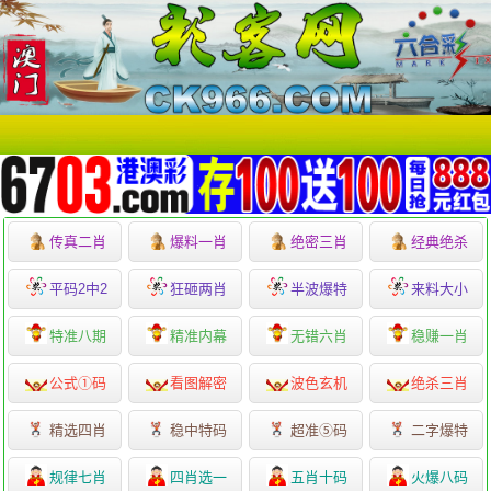
传真二肖
爆料一肖
绝密三肖
经典绝杀
平码2中2
狂砸两肖
半波爆特
来料大小
特准八期
精准内幕
无错六肖
稳赚一肖
公式①码
看图解密
波色玄机
绝杀三肖
精选四肖
稳中特码
超准⑤码
二字爆特
规律七肖
四肖选一
五肖十码
火爆八码