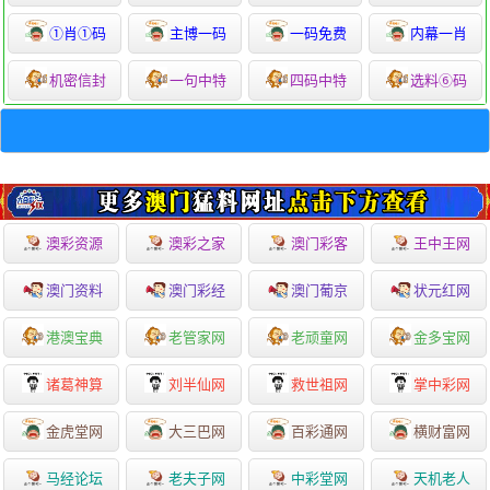
①肖①码
主博一码
一码免费
内幕一肖
机密信封
一句中特
四码中特
选料⑥码
澳彩资源
澳彩之家
澳门彩客
王中王网
澳门资料
澳门彩经
澳门葡京
状元红网
港澳宝典
老管家网
老顽童网
金多宝网
诸葛神算
刘半仙网
救世祖网
掌中彩网
金虎堂网
大三巴网
百彩通网
横财富网
马经论坛
老夫子网
中彩堂网
天机老人